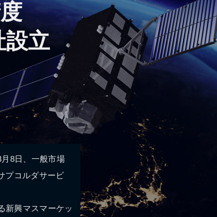
精度
社設立
年8月8日、一般市場
s（サプコルダサービ
する新興マスマーケッ