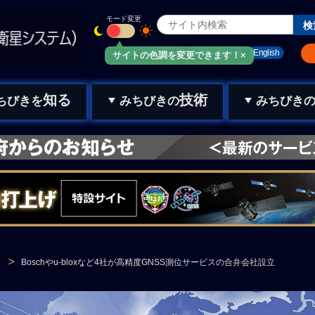
モード変更
みちびきメール
お問い合わせ
English
サイトの色調を変更できます！×
知る
技術
ちびきを
みちびきの
みちびき
Boschやu-bloxなど4社が高精度GNSS測位サービスの合弁会社設立