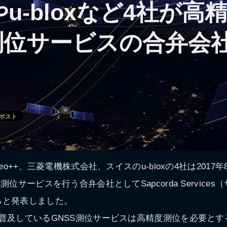
やu-bloxなど4社が高
S測位サービスの合弁会
Geo++、三菱電機株式会社、スイスのu-bloxの4社は2017
測位サービスを行う合弁会社としてSapcorda Service
ると発表しました。
普及しているGNSS測位サービスは高精度測位を必要と