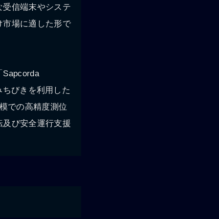
な受信端末やシステ
け市場に適した形で
pcorda
星みちびきを利用した
規模での高精度測位
転及び安全運行支援