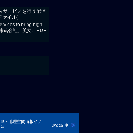
S測位サービスを行う配信
Fファイル）
ervices to bring high
日、三菱電機株式会社、英文、PDF
測量・地理空間情報イノ
次の記事
開催