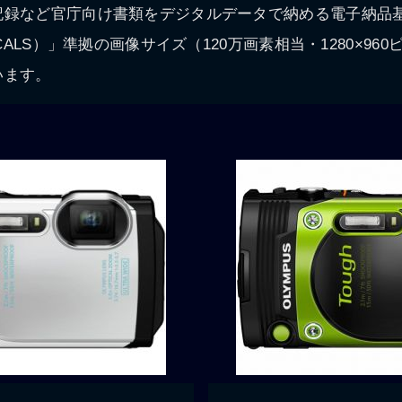
記録など官庁向け書類をデジタルデータで納める電子納品
設CALS）」準拠の画像サイズ（120万画素相当・1280×96
います。