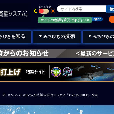
モード変更
みちびきメール
お問い合わせ
English
サイトの色調を変更できます！×
知る
技術
ちびきを
みちびきの
みちびき
オリンパスがみちびき対応の防水デジカメ「TG-870 Tough」発表