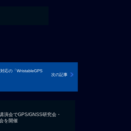
の「WristableGPS
次の記事
演会でGPS/GNSS研究会・
会を開催