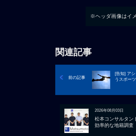
※ヘッダ画像はイ
関連記事
[告知] 
前の記事
うスポーツ
2026年08月03日
松本コンサルタント
効率的な地籍調査