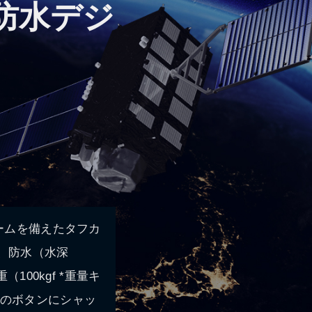
防水デジ
ームを備えたタフカ
」は、防水（水深
100kgf *重量キ
面のボタンにシャッ