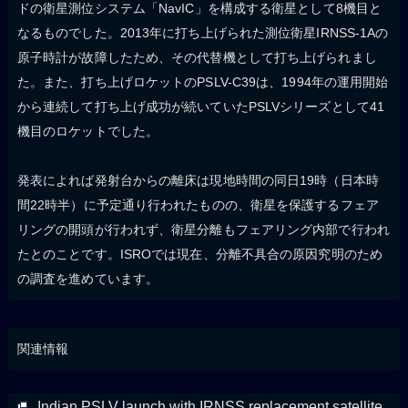
ドの衛星測位システム「NavIC」を構成する衛星として8機目と
なるものでした。2013年に打ち上げられた測位衛星IRNSS-1Aの
原子時計が故障したため、その代替機として打ち上げられまし
た。また、打ち上げロケットのPSLV-C39は、1994年の運用開始
から連続して打ち上げ成功が続いていたPSLVシリーズとして41
機目のロケットでした。
発表によれば発射台からの離床は現地時間の同日19時（日本時
間22時半）に予定通り行われたものの、衛星を保護するフェア
リングの開頭が行われず、衛星分離もフェアリング内部で行われ
たとのことです。ISROでは現在、分離不具合の原因究明のため
の調査を進めています。
関連情報
Indian PSLV launch with IRNSS replacement satellite