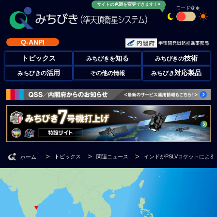
サイトの色調を変更できます！×
モード変更
Q-ANPI
トピックス
知る
技術
みちびきを
みちびきの
活用
対応製品
みちびきの
その他の情報
みちびき
トピックス
関連ニュース
インドがPSLVロケットによるI
ホーム