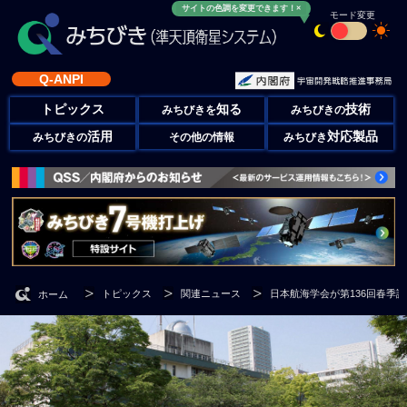
サイトの色調を変更できます！×
モード変更
Q-ANPI
トピックス
知る
技術
みちびきを
みちびきの
活用
対応製品
みちびきの
その他の情報
みちびき
トピックス
関連ニュース
日本航海学会が第136回春季
ホーム