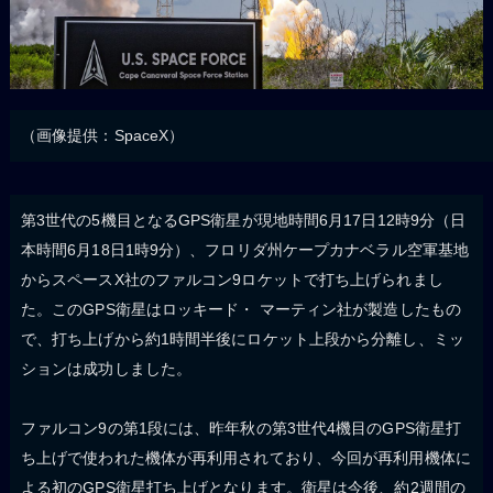
（画像提供：SpaceX）
第3世代の5機目となるGPS衛星が現地時間6月17日12時9分（日
本時間6月18日1時9分）、フロリダ州ケープカナベラル空軍基地
からスペースX社のファルコン9ロケットで打ち上げられまし
た。このGPS衛星はロッキード・ マーティン社が製造したもの
で、打ち上げから約1時間半後にロケット上段から分離し、ミッ
ションは成功しました。
ファルコン9の第1段には、昨年秋の第3世代4機目のGPS衛星打
ち上げで使われた機体が再利用されており、今回が再利用機体に
よる初のGPS衛星打ち上げとなります。衛星は今後、約2週間の