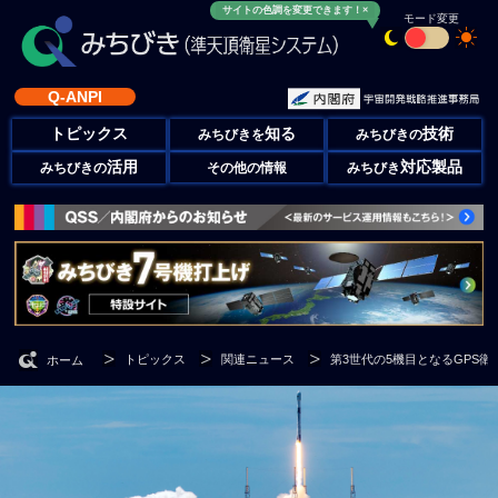
サイトの色調を変更できます！×
モード変更
Q-ANPI
トピックス
知る
技術
みちびきを
みちびきの
活用
対応製品
みちびきの
その他の情報
みちびき
トピックス
関連ニュース
第3世代の5機目となるGPS衛
ホーム