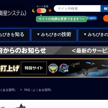
モード変更
みちびきメール
お問い合わせ
English
サイトの色調を変更できます！×
知る
技術
ちびきを
みちびきの
みちびき
よくある質問）
FAQ（よくある質問）