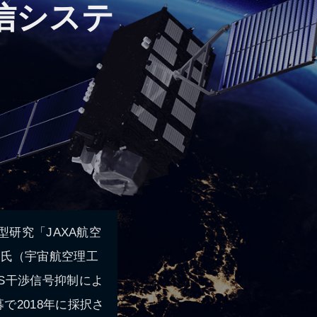
信システ
型研究「JAXA航空
拓史氏（宇宙航空理工
S干渉信号抑制によ
2018年に採択さ