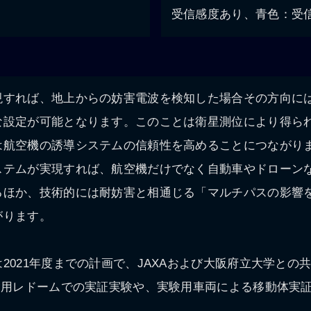
受信感度あり、青色：受
現すれば、地上からの妨害電波を検知した場合その方向に
な設定が可能となります。このことは衛星測位により得ら
は航空機の誘導システムの信頼性を高めることにつながり
ステムが実現すれば、航空機だけでなく自動車やドローン
るほか、技術的には耐妨害と相通じる「マルチパスの影響
がります。
2021年度までの計画で、JAXAおよび大阪府立大学との
試験用レドームでの実証実験や、実験用車両による移動体実