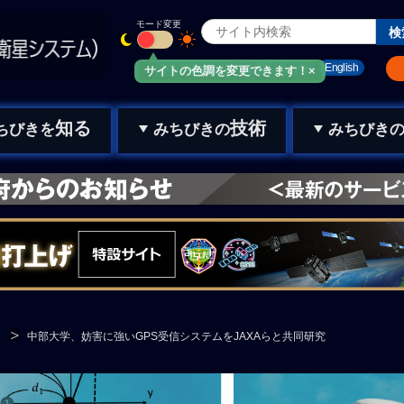
モード変更
みちびきメール
お問い合わせ
English
サイトの色調を変更できます！×
知る
技術
ちびきを
みちびきの
みちびき
中部大学、妨害に強いGPS受信システムをJAXAらと共同研究