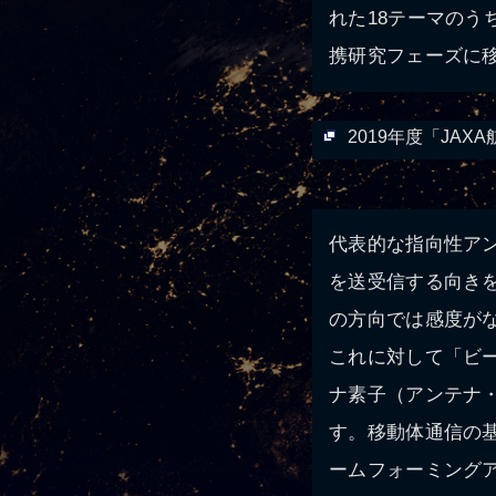
れた18テーマのう
携研究フェーズに
2019年度「JAX
代表的な指向性ア
を送受信する向き
の方向では感度が
これに対して「ビ
ナ素子（アンテナ
す。移動体通信の基
ームフォーミング