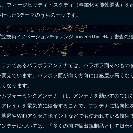
ち、フィージビリティ・スタディ（事業化可能性調査）を経
移行した3テーマのうちの一つです。
A航空技術イノベーションチャレンジ powered by DBJ」審査
ンテナであるパラボラアンテナでは、パラボラ面そのもの
を変えています。パラボラ面が向く方向には感度が高くな
なくなります。
ームフォーミングアンテナ」は、アンテナを動かすのでは
・アレイ）を電気的に結合することで、アンテナに指向性
地局やWiFiアクセスポイントなどでも使われている技術
アンテナについては、「多くの国で輸出規制品として扱わ