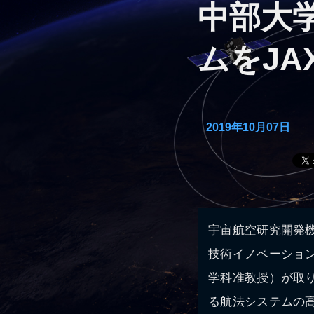
中部大
ムをJA
2019年10月07日
宇宙航空研究開発機
技術イノベーションチ
学科准教授）が取
る航法システムの高