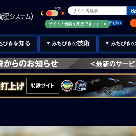
モード変更
みちびきメール
お問い合わせ
English
サイトの色調を変更できます！×
知る
技術
ちびきを
みちびきの
みちびき