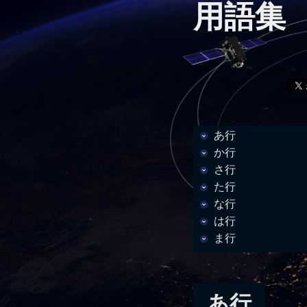
用語集
あ行
か行
さ行
た行
な行
は行
ま行
あ行