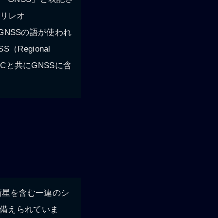
ガリレオ
、GNSSの語が使われ
egional
AVICと共にGNSSに含
の静止衛星を含む一連のシ
が備えられていま