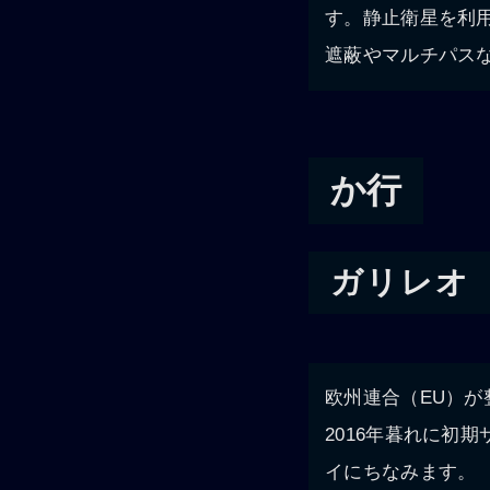
す。静止衛星を利
遮蔽やマルチパス
か行
ガリレオ（G
欧州連合（EU）が
2016年暮れに初
イにちなみます。