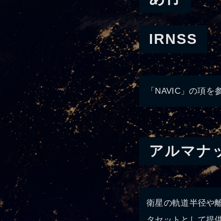
IRNSS
「NAVIC」の項
アルマナ
衛星の軌道半径や
タセットとして提