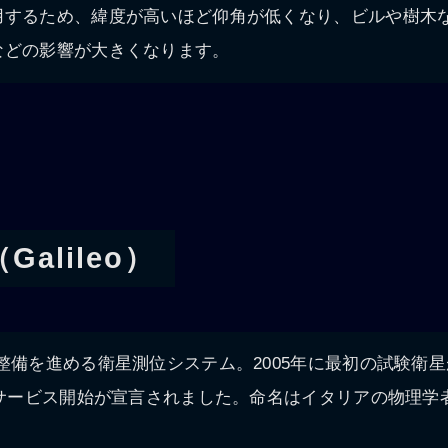
用するため、緯度が高いほど仰角が低くなり、ビルや樹木
などの影響が大きくなります。
alileo）
整備を進める衛星測位システム。2005年に最初の試験衛
期サービス開始が宣言されました。命名はイタリアの物理学