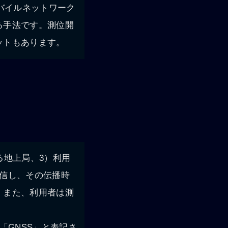
バイルネットワーク
る手法です。測位開
ットもあります。
る地上局、3）利用
信し、その伝播時
。また、利用者は測
字から「GNSS」と表記さ