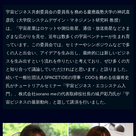
宇宙ビジネス共創委員会の委員長を務める慶應義塾大学の神武直
彦氏（大学院システムデザイン・マネジメント研究科 教授）
は、「宇宙産業はロケットや測位衛星、通信・放送衛星などさま
ざまな広がりを見せ、近年は数多くの宇宙ベンチャーが生まれ育
っています。この委員会では、セミナーやシンポジウムなどで多
くの人と出会い、アイデアを生み出し、最終的には新しいビジネ
スを生み出すという流れを作りたいと考えており、ぜひ多くの方
と知り合って議論していただければと思います」と語りました。
続いて一般社団法人SPACETIDEの理事・COOを務める佐藤将史
氏がチュートリアルセミナー「宇宙ビジネス・エコシステム入
門」、株式会社sorano meの代表取締役社長の城戸彩乃氏が「宇
宙ビジネスの最新動向」と題して講演を行いました。