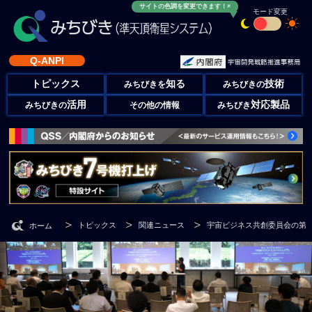
サイトの色調を変更できます！×
モード変更
Q-ANPI
トピックス
知る
技術
みちびきを
みちびきの
活用
対応製品
みちびきの
その他の情報
みちびき
トピックス
関連ニュース
宇宙ビジネス共創委員会の第2
ホーム