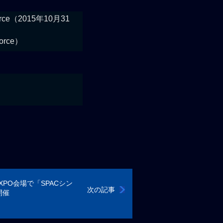
ir Force（2015年10月31
Force）
XPO会場で「SPACシン
次の記事
開催