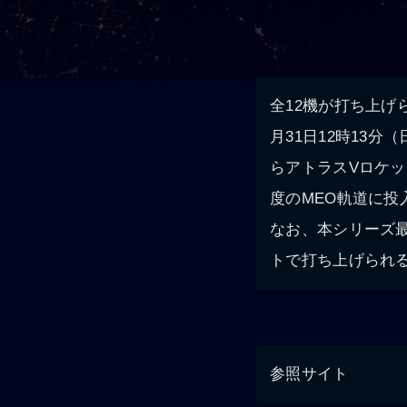
全12機が打ち上げられ
月31日12時13
らアトラスVロケッ
度のMEO軌道に
なお、本シリーズ最後
トで打ち上げられ
参照サイト