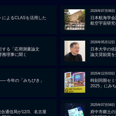
2026年07月06日
によるCLASを活用した
日本航海学会講
航空宇宙研究
2026年05月12日
行する「応用測量論文
日本大学の佐
専務理事に聞く
論文奨励賞を
2025年12月03日
 ── 今年の「みちびき」
時刻同期セミナー
2025」にみ
2025年07月04日
総合通信局が12/3、名古屋
府中市郷土の