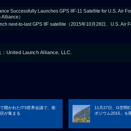
iance Successfully Launches GPS IIF-11 Satellite for U.S. A
 Alliance）
launch next-to-last GPS IIF satellite（2015年10月28日、U.S. Air 
ed Launch Alliance, LLC.
で開かれたITS世界会議で、衛
11月27日、G空間E
目が集まる
ポジウム2015」を