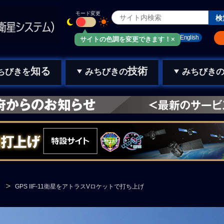
モード変更
みちびきメール
お問い合わせ
English
サイトの色調を変更できます！×
知る
技術
ちびきを
みちびきの
みちびき
GPS IIF-11衛星をアトラスVロケットで打ち上げ