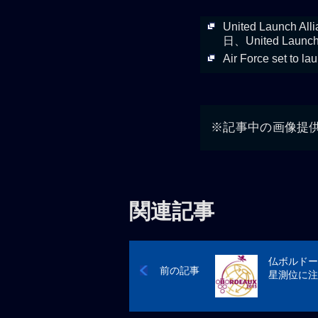
United Launch All
日、United Launch
Air Force set to 
※記事中の画像提供：Unit
関連記事
仏ボルドー
前の記事
星測位に注