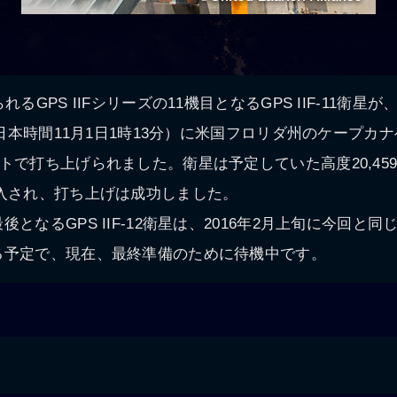
るGPS IIFシリーズの11機目となるGPS IIF-11衛星が、
分（日本時間11月1日1時13分）に米国フロリダ州のケープカ
トで打ち上げられました。衛星は予定していた高度20,459
投入され、打ち上げは成功しました。
となるGPS IIF-12衛星は、2016年2月上旬に今回と
る予定で、現在、最終準備のために待機中です。