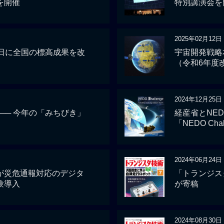
を開催
特別講演会を
2025年02月12日
1日に全国の標高成果を改
宇宙開発戦略
（令和6年度
2024年12月25日
 ── 今年の「みちびき」
経産省とNE
「NEDO Ch
2024年06月24日
が災危通報対応のデジタ
「トランジス
験導入
が寄稿
2024年08月30日