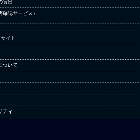
Iの貸出
安否確認サービス）
設サイト
ツ
について
リティ