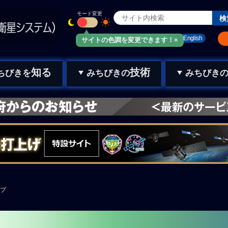
モード変更
みちびきメール
お問い合わせ
English
サイトの色調を変更できます！×
知る
技術
ちびきを
みちびきの
みちびき
プ