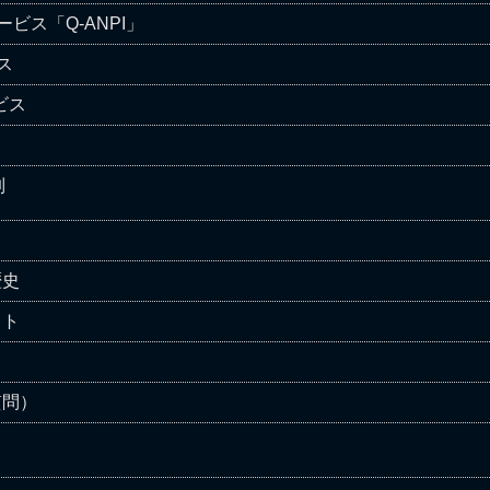
ビス「Q-ANPI」
ス
ビス
制
歴史
ット
質問）