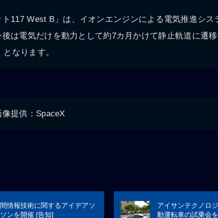
ト117 West B」は、イオンエンジンによる電気推進シ
今後は電気だけを動力として約7カ月かけて静止軌道に遷移
年）となります。
提供：SpaceX
間情報技術に関するアイデアソ
アイサンテクノロ
ソンを開催 [告知]
動運転車の試乗会