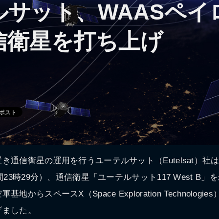
ルサット、WAASペイ
信衛星を打ち上げ
き通信衛星の運用を行うユーテルサット（Eutelsat）社は
間23時29分）、通信衛星「ユーテルサット117 West B
からスペースX（Space Exploration Technologi
げました。