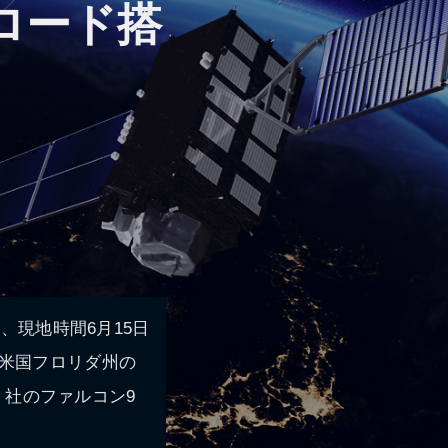
ロード搭
、現地時間6月15日
」を米国フロリダ州の
es）社のファルコン9