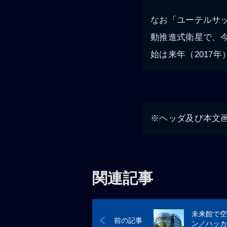
なお「ユーテルサッ
動推進式衛星で、
始は来年（2017
※ヘッダ及び本文画像
関連記事
未来館で空
前の記事
ン／ハッカ