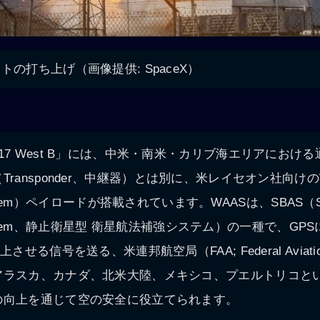
トの打ち上げ（画像提供: SpaceX）
17 West B」には、中米・南米・カリブ海エリアにおける
ransponder、中継器）とは別に、米レイセオン社向けのWAA
 System）ペイロードが搭載されています。WAASは、SBAS（Satel
on System、静止衛星型 衛星航法補強システム）の一種で、G
せる信号を送る、米連邦航空局（FAA; Federal Aviation Ad
アラスカ、カナダ、北米大陸、メキシコ、プエルトリコと
の向上を通じて空の安全に役立てられます。