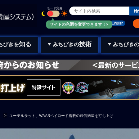
モード変更
みちびきメール
お問い合わせ
English
サイトの色調を変更できます！×
知る
技術
ちびきを
みちびきの
みちびき
ユーテルサット、WAASペイロード搭載の通信衛星を打ち上げ