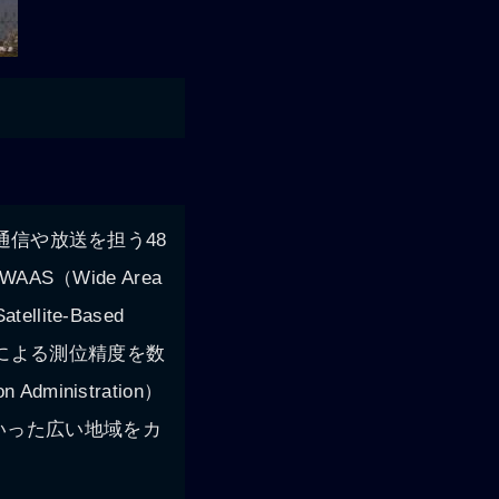
通信や放送を担う48
S（Wide Area
lite-Based
PSによる測位精度を数
ministration）
いった広い地域をカ