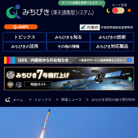
サイトの色調を変更できます！×
モード変更
Q-ANPI
トピックス
知る
技術
みちびきを
みちびきの
活用
対応製品
みちびきの
その他の情報
みちびき
トピックス
関連ニュース
みちびき対応の超小型GNSS
ホーム