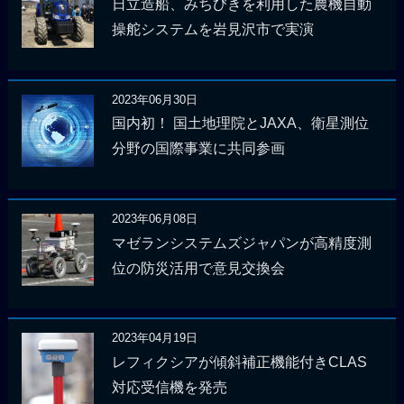
日立造船、みちびきを利用した農機自動
操舵システムを岩見沢市で実演
2023年06月30日
国内初！ 国土地理院とJAXA、衛星測位
分野の国際事業に共同参画
2023年06月08日
マゼランシステムズジャパンが高精度測
位の防災活用で意見交換会
2023年04月19日
レフィクシアが傾斜補正機能付きCLAS
対応受信機を発売