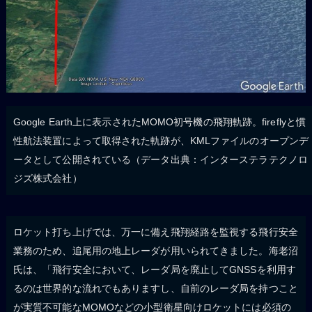
Google Earth上に表示されたMOMO初号機の飛翔軌跡。fireflyと慣
性航法装置によって取得された軌跡が、KMLファイルのオープンデ
ータとして公開されている（データ出典：インターステラテクノロ
ジズ株式会社）
ロケット打ち上げでは、万一に備え飛翔経路を監視する飛行安全
業務のため、追尾用の地上レーダが用いられてきました。海老沼
氏は、「飛行安全において、レーダ局を廃止してGNSSを利用す
るのは世界的な流れでもありますし、自前のレーダ局を持つこと
が実質不可能なMOMOなどの小型衛星向けロケットには必須の