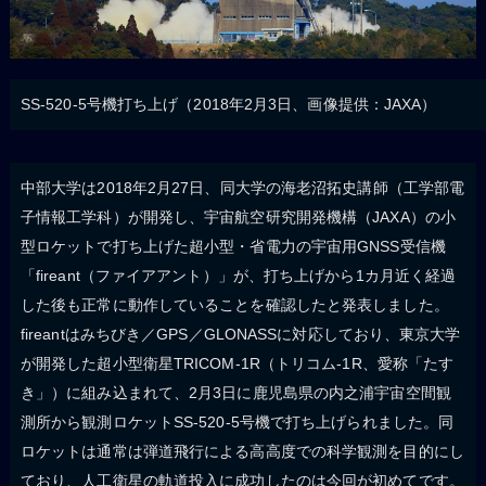
SS-520-5号機打ち上げ（2018年2月3日、画像提供：JAXA）
中部大学は2018年2月27日、同大学の海老沼拓史講師（工学部電
子情報工学科）が開発し、宇宙航空研究開発機構（JAXA）の小
型ロケットで打ち上げた超小型・省電力の宇宙用GNSS受信機
「fireant（ファイアアント）」が、打ち上げから1カ月近く経過
した後も正常に動作していることを確認したと発表しました。
fireantはみちびき／GPS／GLONASSに対応しており、東京大学
が開発した超小型衛星TRICOM-1R（トリコム-1R、愛称「たす
き」）に組み込まれて、2月3日に鹿児島県の内之浦宇宙空間観
測所から観測ロケットSS-520-5号機で打ち上げられました。同
ロケットは通常は弾道飛行による高高度での科学観測を目的にし
ており、人工衛星の軌道投入に成功したのは今回が初めてです。