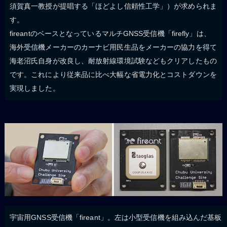
須賀真一教授が提唱する「ほどよし信頼性工学」）が求められま
す。
fireantのベースとなっているマルチGNSS受信機「firefly」は、
海外受信機メーカーのカーナビ用民生品をメーカーの協力を得て
海老沼氏自身が改良し、耐放射線環境試験などもクリアしたもの
です。これにより従来品に比べ大幅な省電力化とコストダウンを
実現しました。
宇宙用GNSS受信機「fireant」。左は小型受信機を組み込んだ基板