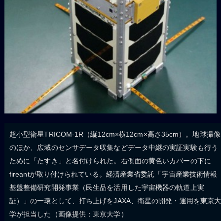
超小型衛星TRICOM-1R（縦12cm×横12cm×高さ35cm）。地球撮像
のほか、広域のセンサデータ収集などデータ中継の実証実験も行う
ために「たすき」と名付けられた。右側面の黄色いカバーの下に
fireantが取り付けられている。経済産業省委託「宇宙産業技術情報
基盤整備研究開発事業（民生品を活用した宇宙機器の軌道上実
証）」の一環として、打ち上げをJAXA、衛星の開発・運用を東京
学が担当した（画像提供：東京大学）