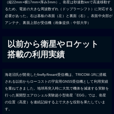
（縦22mm×横17mm×厚み3mm）。衛星は秒速数kmで高速移動す
るため、電波の大きな周波数ずれ（ドップラーシフト）に対応する
必要があった。右は基板の表面（左）と裏面（右）。表面中央部が
アンテナ、裏面上部が受信機（画像提供：中部大学）
以前から衛星やロケット
搭載の利用実績
海老沼氏が開発したfirefly/fireant受信機は、TRICOM-1Rに搭載
される以前からローコストの宇宙用GNSS受信機として利用実績
を重ねてきました。地球再突入時に大気で機体を減速する実験を
行った展開型エアロシェル実験超小型衛星「EGG」では、衛星
の位置（高度）を連続記録する上で大きな役割を果たしていま
す。