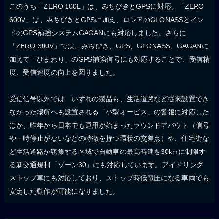
このうち「ZERO 100L」は、みちびきとGPSに対応。「ZERO
600V」は、みちびきとGPSに加え、ロシアのGLONASSとイン
ドのGPS補強システムGAGANにも対応しました。さらに
「ZERO 300V」では、みちびき、GPS、GLONASS、GAGANに
加えて「ひまわり」のGPS補強信号にも対応することで、受信精
度、受信速度の向上を図りました。
受信信号以外では、いずれの製品も、生活道路など従来設置でき
なかった場所へも設置される「小型オービス」の警報に対応した
ほか、昨年から日本でも運用が始まったラウンドアバウト（信号
や一時停止がないなどの特徴を持つ環状の交差点）や、住宅街な
ど生活道路が密集する区域で自動車の最高時速を30kmに制限す
る新交通規制「ゾーン30」にも対応しています。アイドリング
ストップ車にも対応しており、ストップ時低電圧になる車両でも
安定した動作が可能になりました。