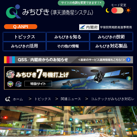
サイトの色調を変更できます！×
モード変更
Q-ANPI
トピックス
知る
技術
みちびきを
みちびきの
活用
対応製品
みちびきの
その他の情報
みちびき
トピックス
関連ニュース
コムテックがみちびき対応レ
ホーム