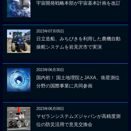
宇宙開発戦略本部が宇宙基本計画を改訂
2023年07月05日
日立造船、みちびきを利用した農機自動
操舵システムを岩見沢市で実演
2023年06月30日
国内初！ 国土地理院とJAXA、衛星測位
分野の国際事業に共同参画
2023年06月08日
マゼランシステムズジャパンが高精度測
位の防災活用で意見交換会