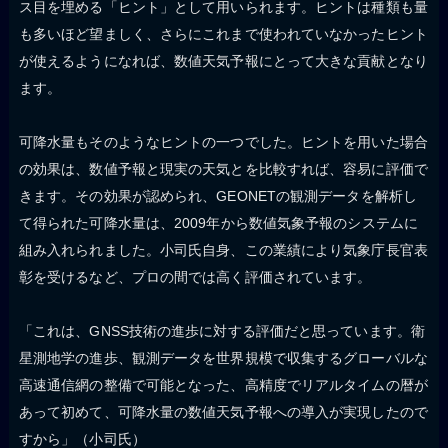
ス目を埋める「ヒント」として用いられます。ヒントは種類も量
も多いほど望ましく、さらにこれまで使われていなかったヒント
が使えるようになれば、数値天気予報にとって大きな貢献となり
ます。
可降水量もそのようなヒントの一つでした。ヒントを用いた場合
の効果は、数値予報と現実の天気とを比較すれば、容易に評価で
きます。その効果が認められ、GEONETの観測データを解析し
て得られた可降水量は、2009年から数値気象予報のシステムに
組み入れられました。小司氏自身、この業績により気象庁長官表
彰を受けるなど、プロの間では高く評価されています。
「これは、GNSS技術の進歩に対する評価だと思っています。衛
星測地学の進歩、観測データを世界規模で収集するグローバルな
高速通信網の整備で可能となった、高精度でリアルタイムの暦が
あって初めて、可降水量の数値天気予報への導入が実現したので
すから」（小司氏）