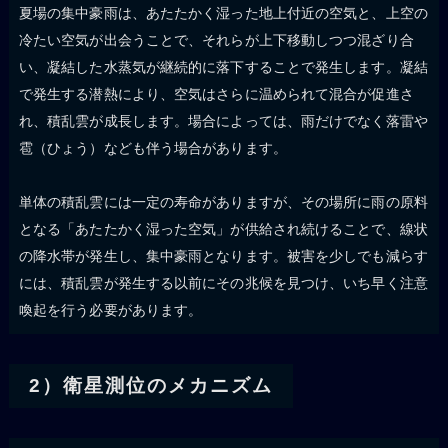
夏場の集中豪雨は、あたたかく湿った地上付近の空気と、上空の
冷たい空気が出会うことで、それらが上下移動しつつ混ざり合
い、凝結した水蒸気が継続的に落下することで発生します。凝結
で発生する潜熱により、空気はさらに温められて混合が促進さ
れ、積乱雲が成長します。場合によっては、雨だけでなく落雷や
雹（ひょう）なども伴う場合があります。
単体の積乱雲には一定の寿命がありますが、その場所に雨の原料
となる「あたたかく湿った空気」が供給され続けることで、線状
の降水帯が発生し、集中豪雨となります。被害を少しでも減らす
には、積乱雲が発生する以前にその兆候を見つけ、いち早く注意
喚起を行う必要があります。
2）衛星測位のメカニズム