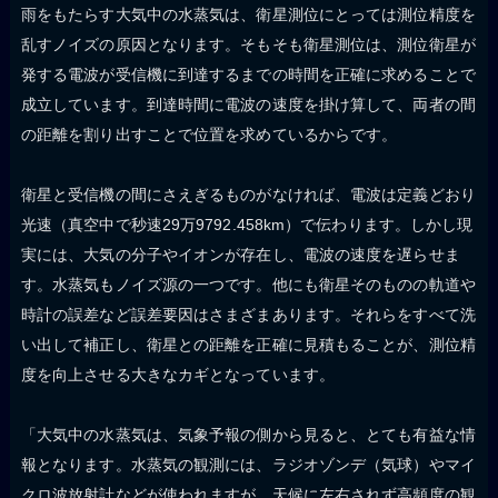
雨をもたらす大気中の水蒸気は、衛星測位にとっては測位精度を
乱すノイズの原因となります。そもそも衛星測位は、測位衛星が
発する電波が受信機に到達するまでの時間を正確に求めることで
成立しています。到達時間に電波の速度を掛け算して、両者の間
の距離を割り出すことで位置を求めているからです。
衛星と受信機の間にさえぎるものがなければ、電波は定義どおり
光速（真空中で秒速29万9792.458km）で伝わります。しかし現
実には、大気の分子やイオンが存在し、電波の速度を遅らせま
す。水蒸気もノイズ源の一つです。他にも衛星そのものの軌道や
時計の誤差など誤差要因はさまざまあります。それらをすべて洗
い出して補正し、衛星との距離を正確に見積もることが、測位精
度を向上させる大きなカギとなっています。
「大気中の水蒸気は、気象予報の側から見ると、とても有益な情
報となります。水蒸気の観測には、ラジオゾンデ（気球）やマイ
クロ波放射計などが使われますが、天候に左右されず高頻度の観