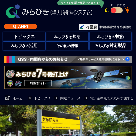
サイトの色調を変更できます！×
モード変更
Q-ANPI
トピックス
知る
技術
みちびきを
みちびきの
活用
対応製品
みちびきの
その他の情報
みちびき
トピックス
関連ニュース
電子基準点で天気を予測する「
ホーム