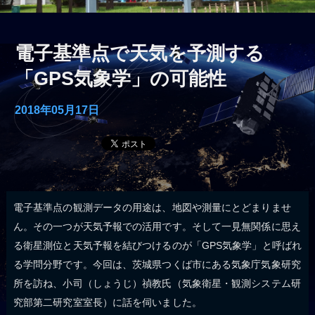
電子基準点で天気を予測する
「GPS気象学」の可能性
2018年05月17日
電子基準点の観測データの用途は、地図や測量にとどまりませ
ん。その一つが天気予報での活用です。そして一見無関係に思え
る衛星測位と天気予報を結びつけるのが「GPS気象学」と呼ばれ
る学問分野です。今回は、茨城県つくば市にある気象庁気象研究
所を訪ね、小司（しょうじ）禎教氏（気象衛星・観測システム研
究部第二研究室室長）に話を伺いました。