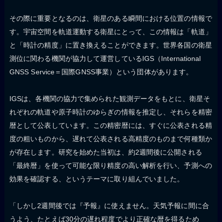
その際に重要となるのは、衛星のある瞬間における位置の情報で
す。宇宙空間を軌道運動する衛星にとって、この情報は「軌道」
と「時計の精度」に置き換えることができます。世界各国の衛星
測位に関わる機関が協力して運営しているIGS（International
GNSS Service＝国際GNSS事業）という団体があります。
IGSは、各機関の協力で集められた観測データをもとに、衛星そ
れぞれの軌道や原子時計のゆらぎの情報を推定し、それらを精密
暦として公表しています。この精密暦には、すぐに公表される精
度の粗いものから、遅れて公表される高精度のものまで何種類か
が存在します。研究を始めた当初は、約2週間後に公開される
「最終暦」を使って可能な限り精度の高い解析を行い、予測への
効果を確認する、というテーマに取り組んでいました。
「しかし2週間後では『予報』に使えません。天気予報に間に合
うよう、たとえば30分の遅れ程度でより正確な暦を得るため