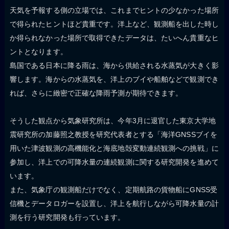
天気を予報する側の立場では、これまでヒントの少なかった場所
で得られたヒントほど貴重です。洋上など、観測船を出した時し
か得られなかった場所で取得できたデータは、たいへん貴重なヒ
ントとなります。
島国である日本に降る雨は、海から供給される水蒸気が大きく影
響します。海からの水蒸気を、洋上のブイや船舶などで観測でき
れば、さらに緻密で正確な降雨予測が期待できます。
そうした観点から気象研究所は、今年3月に退官した東京大学地
震研究所の加藤照之教授を研究代表者とする「海洋GNSSブイを
用いた津波観測の高機能化と海底地殻変動連続観測への挑戦」に
参加し、洋上での可降水量の連続観測に関する研究開発を進めて
います。
また、気象庁の観測船だけでなく、定期航路の貨物船にGNSS受
信機とデータロガーを設置し、洋上を航行しながら可降水量の計
測を行う研究開発も行っています。