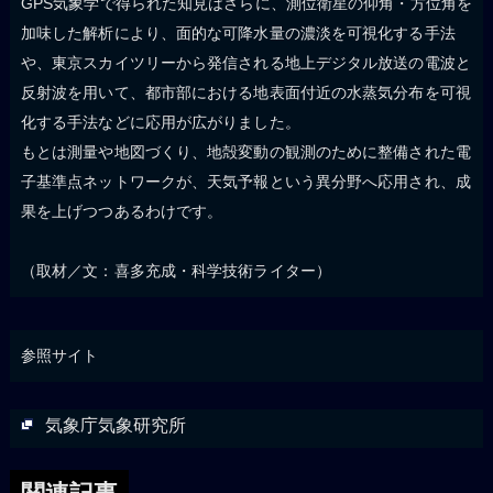
GPS気象学で得られた知見はさらに、測位衛星の仰角・方位角を
加味した解析により、面的な可降水量の濃淡を可視化する手法
や、東京スカイツリーから発信される地上デジタル放送の電波と
反射波を用いて、都市部における地表面付近の水蒸気分布を可視
化する手法などに応用が広がりました。
もとは測量や地図づくり、地殻変動の観測のために整備された電
子基準点ネットワークが、天気予報という異分野へ応用され、成
果を上げつつあるわけです。
（取材／文：喜多充成・科学技術ライター）
参照サイト
気象庁気象研究所