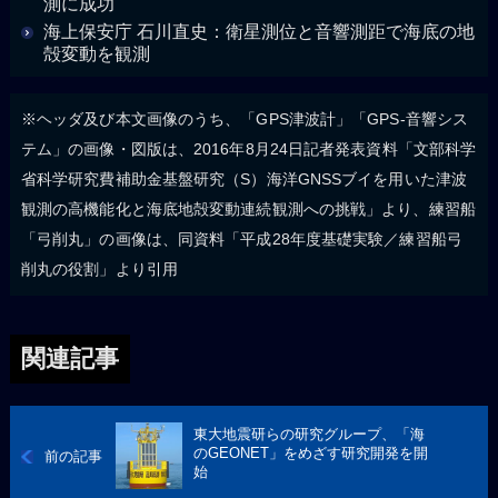
測に成功
海上保安庁 石川直史：衛星測位と音響測距で海底の地
殻変動を観測
※ヘッダ及び本文画像のうち、「GPS津波計」「GPS-音響シス
テム」の画像・図版は、2016年8月24日記者発表資料「文部科学
省科学研究費補助金基盤研究（S）海洋GNSSブイを用いた津波
観測の高機能化と海底地殻変動連続観測への挑戦」より、練習船
「弓削丸」の画像は、同資料「平成28年度基礎実験／練習船弓
削丸の役割」より引用
関連記事
東大地震研らの研究グループ、「海
のGEONET」をめざす研究開発を開
前の記事
始