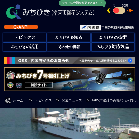
サイトの色調を変更できます！×
モード変更
Q-ANPI
トピックス
知る
技術
みちびきを
みちびきの
活用
対応製品
みちびきの
その他の情報
みちびき
トピックス
関連ニュース
GPS津波計の高機能化へ向け
ホーム