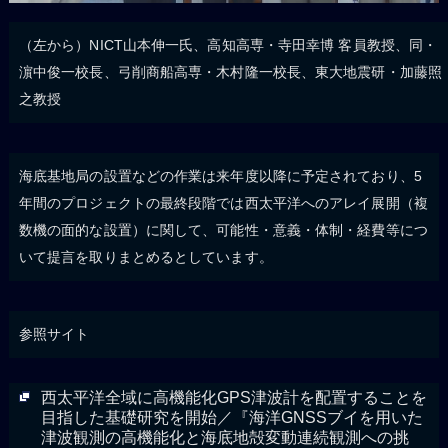
（左から）NICT山本伸一氏、高知高専・寺田幸博 客員教授、同・
濵中俊一校長、弓削商船高専・木村隆一校長、東大地震研・加藤照
之教授
海底基地局の設置などの作業は来年度以降に予定されており、5
年間のプロジェクトの最終段階では西太平洋へのアレイ展開（複
数機の面的な設置）に関して、可能性・意義・体制・経費等につ
いて提言を取りまとめるとしています。
参照サイト
西太平洋全域に高機能化GPS津波計を配置することを
目指した基礎研究を開始／『海洋GNSSブイを用いた
津波観測の高機能化と海底地殻変動連続観測への挑