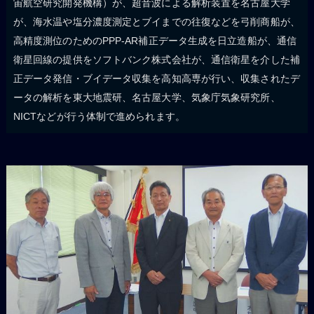
宙航空研究開発機構）が、超音波による解析装置を名古屋大学
が、海水温や塩分濃度測定とブイまでの往復などを弓削商船が、
高精度測位のためのPPP-AR補正データ生成を日立造船が、通信
衛星回線の提供をソフトバンク株式会社が、通信衛星を介した補
正データ発信・ブイデータ収集を高知高専が行い、収集されたデ
ータの解析を東大地震研、名古屋大学、気象庁気象研究所、
NICTなどが行う体制で進められます。