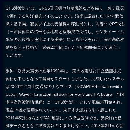
GPS津波計とは、GNSS受信機や無線機器などを備え、独立電源
で動作する海洋観測ブイのことです。沿岸に設置したGNSS受信
機を基準局、観測ブイ上の受信機を移動局とし、両者間でRTK法
（＝測位衛星の信号を基地局と移動局で受信し、センチメートル
単位の測位精度を実現する手法）による測位を行い、海面高の変
動を捉える技術が、過去20年間にわたる研究開発により確立し
ています。
阪神・淡路大震災の翌年1996年に、東大地震研と日立造船株式
会社が中心となって開発がスタートしました。完成したシステム
は2006年に国土交通省のナウファス（NOWPHAS＝Nationwide
Ocean Wave information network for Ports and HArbourS、全国
港湾海洋波浪情報網）に「GPS波浪計」として配備が開始され、
現在19機が運用されています。東日本大震災を引き起こした
2011年東北地方太平洋沖地震による津波観測では、気象庁は観
測データをもとに津波警報の引き上げを行い、2013年3月から新