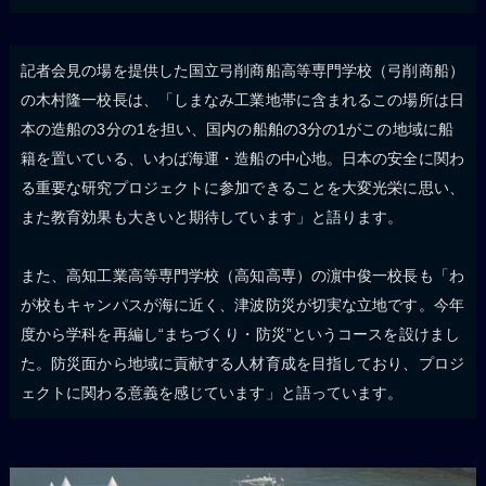
記者会見の場を提供した国立弓削商船高等専門学校（弓削商船）
の木村隆一校長は、「しまなみ工業地帯に含まれるこの場所は日
本の造船の3分の1を担い、国内の船舶の3分の1がこの地域に船
籍を置いている、いわば海運・造船の中心地。日本の安全に関わ
る重要な研究プロジェクトに参加できることを大変光栄に思い、
また教育効果も大きいと期待しています」と語ります。
また、高知工業高等専門学校（高知高専）の濵中俊一校長も「わ
が校もキャンパスが海に近く、津波防災が切実な立地です。今年
度から学科を再編し“まちづくり・防災”というコースを設けまし
た。防災面から地域に貢献する人材育成を目指しており、プロジ
ェクトに関わる意義を感じています」と語っています。