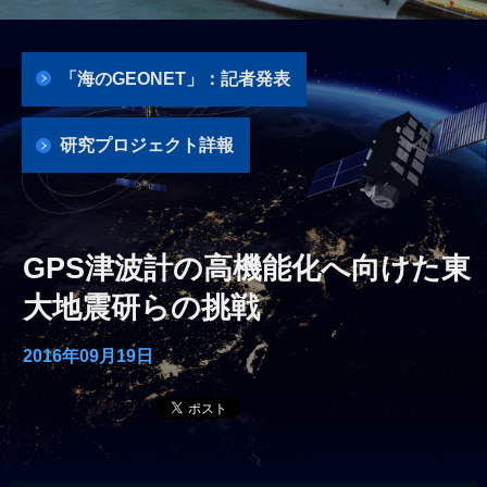
「海のGEONET」：記者発表
研究プロジェクト詳報
GPS津波計の高機能化へ向けた東
大地震研らの挑戦
2016年09月19日