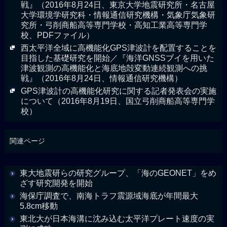
戦』（2016年8月24日、東京大学地震研究所・名古屋
大学環境学研究科・情報通信研究機構・気象庁気象研
究所・弓削商船高等専門学校・高知工業高等専門学
校、PDFファイル）
西太平洋全域に高機能化GPS津波計を配置することを
目指した基礎研究を開始／『海洋GNSSブイを用いた
津波観測の高機能化と海底地殻変動連続観測への挑
戦』（2016年8月24日、情報通信研究機構）
GPS津波計の高機能化研究に関する記者発表会の実施
について（2016年8月19日、国立弓削商船高等専門学
校）
関連ページ
東大地震研らの研究グループ、「海のGEONET」をめ
ざす研究開発を開始
海保庁調査で、南海トラフ震源域海底が年間最大
5.8cm移動
東北大が日本海溝に沈み込む太平洋プレート速度の実