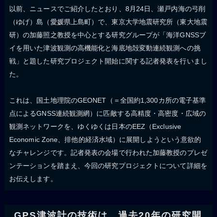
以前、ニュースでご紹介したとおり、8月24日、瀬戸内海の弓削
（ゆげ）島（愛媛県上島町）で、東京大学地震研究所（東大地震
研）の加藤照之教授を中心とする研究グループが「海洋GNSSブ
イを用いた津波観測の高機能化と海底地殻変動連続観測への挑
戦」と題した研究プロジェクト開始に関する記者発表を行いまし
た。
これは、国土地理院のGEONET（＝全国約1,300カ所の電子基準
点によるGNSS連続観測網）に匹敵する高精度・高密度・広域の
観測ネットワークを、ゆくゆくは日本のEEZ（Exclusive
Economic Zone、排他的経済水域）に展開しようという意欲的
なチャレンジです。記者発表の会場で行われた加藤教授のプレゼ
ンテーションを踏まえ、今回の研究プロジェクトについて詳細を
お伝えします。
GPS津波計の技術は、過去20年の研究開