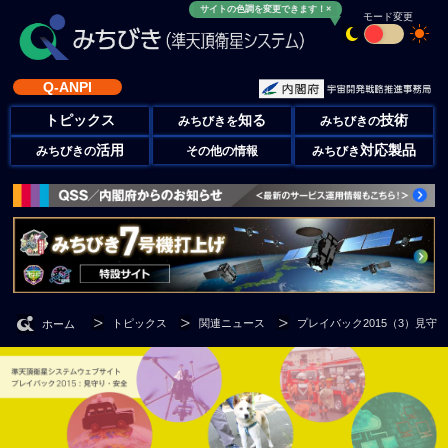
サイトの色調を変更できます！×
モード変更
Q-ANPI
トピックス
知る
技術
みちびきを
みちびきの
活用
対応製品
みちびきの
その他の情報
みちびき
トピックス
関連ニュース
プレイバック2015（3）見守
ホーム