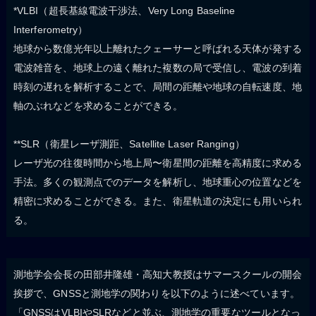
*VLBI（超長基線電波干渉法、Very Long Baseline
Interferometry）
地球から数億光年以上離れたクェーサーと呼ばれる天体が発する
電波雑音を、地球上の遠く離れた複数の局で受信し、電波の到着
時刻の遅れを解析することで、局間の距離や地球の自転速度、地
軸のぶれなどを求めることができる。
**SLR（衛星レーザ測距、Satellite Laser Ranging）
レーザ光の往復時間から地上局〜衛星間の距離を高精度に求める
手法。多くの観測点でのデータを解析し、地球重心の位置などを
精密に求めることができる。また、衛星軌道の決定にも用いられ
る。
測地学会会長の田部井隆雄・高知大教授はサマースクールの開会
挨拶で、GNSSと測地学の関わりを以下のように述べています。
「GNSSはVLBIやSLRなどと並ぶ、測地学の重要なツールとなっ