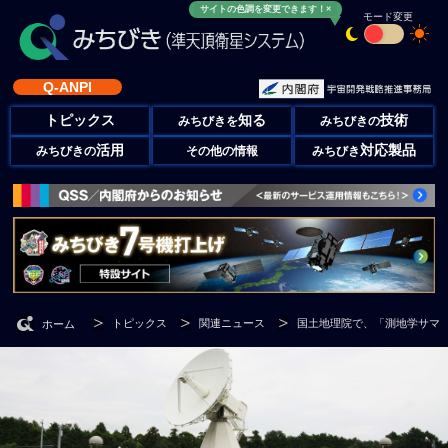
サイトの色調を変更できます！×
モード変更
Q-ANPI
トピックス
知る
技術
みちびきを
みちびきの
活用
対応製品
みちびきの
その他の情報
みちびき
トピックス
関連ニュース
国土地理院で、「測地学サマー
ホーム