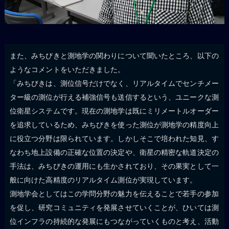
また、みちびきと測地学の関わりについて聞いたところ、以下の
ようなコメントをいただきました。
「みちびきは、測位信号だけでなく、リアルタイムでセンチメー
ター級の測位が行える補強信号も送信するという、ユニークな測
位衛星システムです。現在の測地学は既にミリメートルオーダー
を追求しているため、みちびきを使った測位が測地学の精度向上
に役立つ分野は限られています。しかしそこで培われた知見、す
なわち地上設備の正確な位置の決定や、衛星の精密な軌道決定の
手法は、みちびきの運用にも生かされており、その果実として一
般に向けた高精度のリアルタイム測位が実現しています。
測地学会としてはこの学問分野の魅力を伝えることで若手の参加
を促し、研究コミュニティを発展させていくことが、ひいては測
位インフラの持続的な発展にもつながっていくものと考え、活動