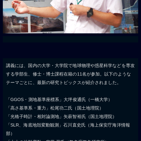
講義には、国内の大学・大学院で地球物理や惑星科学などを専攻
する学部生、修士・博士課程在籍の11名が参加。以下のような
テーマごとに、最新の研究トピックスが紹介されました。
「GGOS・測地基準座標系」大坪俊通氏（一橋大学）
「高さ基準系・重力」松尾功二氏（国土地理院）
「光格子時計・相対論測地」矢萩智裕氏（国土地理院）
「SLR、海底地殻変動観測」石川直史氏（海上保安庁海洋情報
部）