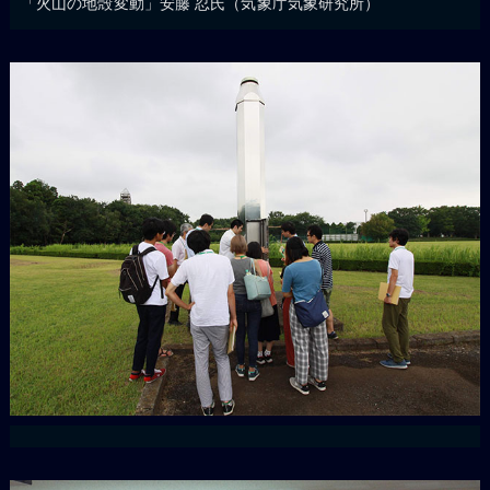
「火山の地殻変動」安藤 忍氏（気象庁気象研究所）