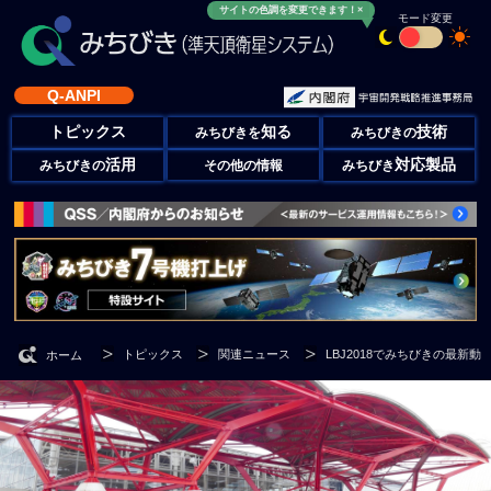
サイトの色調を変更できます！×
モード変更
Q-ANPI
トピックス
知る
技術
みちびきを
みちびきの
活用
対応製品
みちびきの
その他の情報
みちびき
トピックス
関連ニュース
LBJ2018でみちびきの最新
ホーム