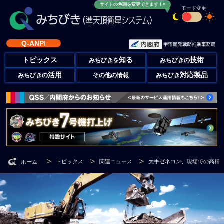
サイトの色調を変更できます！×
モード変更
Q-ANPI
トピックス
知る
技術
みちびきを
みちびきの
活用
対応製品
みちびきの
その他の情報
みちびき
トピックス
関連ニュース
大手ゼネコン、現場での高精
ホーム