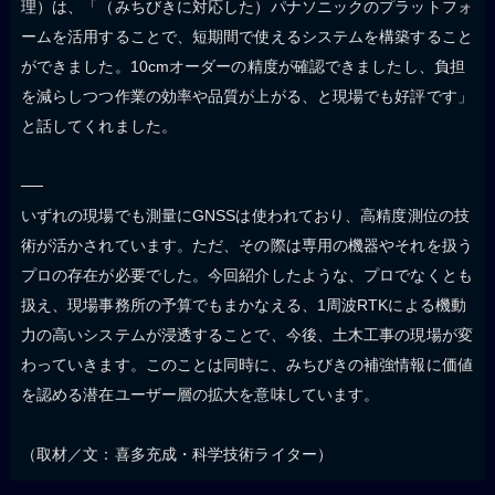
理）は、「（みちびきに対応した）パナソニックのプラットフォ
ームを活用することで、短期間で使えるシステムを構築すること
ができました。10cmオーダーの精度が確認できましたし、負担
を減らしつつ作業の効率や品質が上がる、と現場でも好評です」
と話してくれました。
──
いずれの現場でも測量にGNSSは使われており、高精度測位の技
術が活かされています。ただ、その際は専用の機器やそれを扱う
プロの存在が必要でした。今回紹介したような、プロでなくとも
扱え、現場事務所の予算でもまかなえる、1周波RTKによる機動
力の高いシステムが浸透することで、今後、土木工事の現場が変
わっていきます。このことは同時に、みちびきの補強情報に価値
を認める潜在ユーザー層の拡大を意味しています。
（取材／文：喜多充成・科学技術ライター）