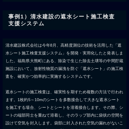
事例1）清水建設の遮水シート施工検査
支援システム
清水建設株式会社は今年8月、高精度測位の技術を活用した「遮
水シート施工検査支援システム」を開発・実用化したと発表しま
した。福島県大熊町にある、除染で生じた除去土壌等の中間貯蔵
施設において、放射性物質の漏洩を防ぐ「遮水シート」の施工検
査を、確実かつ効率的に実施するシステムです。
遮水シートの施工検査は、確実性を期すため複数の方法で行われ
ます。1枚約5～10mのシートを多数接合して大きな遮水シート
を施工する場合、シートとシートを溶着接合します。その際、シ
ートの端部同士を重ねて溶着し、そのラップ部内に袋状の空間を
設けて空気を封入します。袋部に封入された空気の漏れがないこ