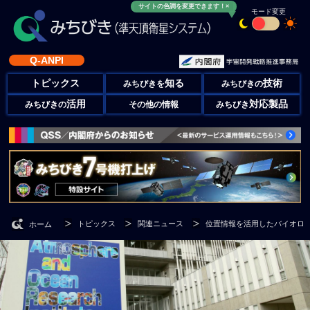
サイトの色調を変更できます！×
モード変更
Q-ANPI
トピックス
知る
技術
みちびきを
みちびきの
活用
対応製品
みちびきの
その他の情報
みちびき
トピックス
関連ニュース
位置情報を活用したバイオロ
ホーム