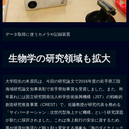
データ取得に使うカメラや記録装置
生物学の研究領域も拡大
大学院生の米原氏は、今回の研究論文で2016年度の岩手県三陸
海域研究論文知事表彰で岩手県知事賞を受賞しました。また、昨
年暮れには国立研究開発法人科学技術振興機構（JST）の戦略的
創造研究推進事業（CREST）で、佐藤教授が研究代表を務める
「サイバーオーシャン：次世代型海上ナビ機構」という研究課題
が新たに採択されました。これは海上航行の安全に資するため、
風や波浪や海流など時々刻々変化する海象を「海のダイナミック