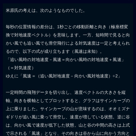
米原氏の考えは、次のようなものでした。
毎秒の位置情報の差分は、1秒ごとの移動距離と向き（極座標変
換で対地速度ベクトル）を意味します。一方、短時間で見ると向
かい風でも追い風でも滑空飛行による対気速度は一定と考えられ
るので、以下の式が成り立ちます（風速は未知）。
「追い風時の対地速度－風速＝向かい風時の対地速度＋風速」
（＝対気速度）
ゆえに「風速＝（追い風対地速度－向かい風対地速度）÷2」
一定時間の飛翔データを切り出し、速度ベクトルの大きさを縦
軸、向きを横軸としてプロットすると、グラフはサインカーブの
上に乗りました。サインカーブの山が意味するのは、オオミズナ
ギドリが追い風に乗って滑空し、速度が増している状態。逆に谷
は、向かい風で速度が低下した状態。山と谷の中間の高さは上式
で示される「風速」となり、その向きは谷から山に向かう方向と