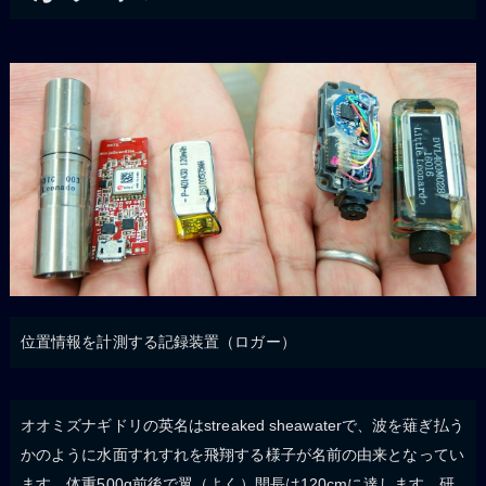
位置情報を計測する記録装置（ロガー）
オオミズナギドリの英名はstreaked sheawaterで、波を薙ぎ払う
かのように水面すれすれを飛翔する様子が名前の由来となってい
ます。体重500g前後で翼（よく）開長は120cmに達します。研