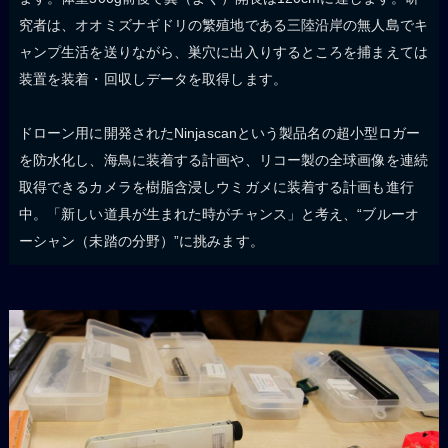
究者は、オオミズナギドリの繁殖地である三陸沿岸の無人島でキ
ャンプ生活を送りながら、巣穴に出入りするところを捕まえては
装置を装着・回収しデータを取得します。
ドローン用に開発されたNinjascanという製品名の超小型ロガー
を防水化し、海鳥に装着する計画や、リコー製の全球画像を連続
取得できるカメラを樹脂含浸しウミガメに装着する計画も進行
中。「新しい道具が生まれた時がチャンス」と考え、“ブルーオ
ーシャン（未踏の分野）”に挑みます。