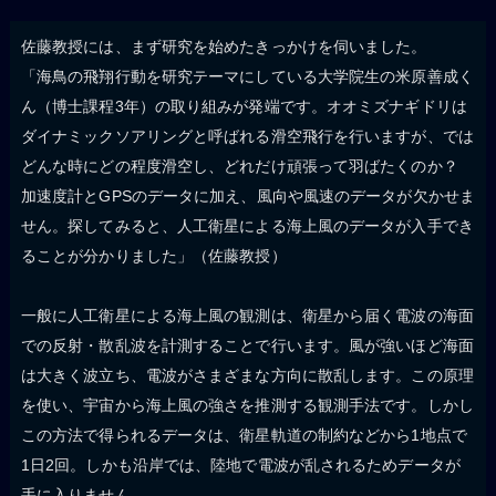
佐藤教授には、まず研究を始めたきっかけを伺いました。
「海鳥の飛翔行動を研究テーマにしている大学院生の米原善成く
ん（博士課程3年）の取り組みが発端です。オオミズナギドリは
ダイナミックソアリングと呼ばれる滑空飛行を行いますが、では
どんな時にどの程度滑空し、どれだけ頑張って羽ばたくのか？
加速度計とGPSのデータに加え、風向や風速のデータが欠かせま
せん。探してみると、人工衛星による海上風のデータが入手でき
ることが分かりました」（佐藤教授）
一般に人工衛星による海上風の観測は、衛星から届く電波の海面
での反射・散乱波を計測することで行います。風が強いほど海面
は大きく波立ち、電波がさまざまな方向に散乱します。この原理
を使い、宇宙から海上風の強さを推測する観測手法です。しかし
この方法で得られるデータは、衛星軌道の制約などから1地点で
1日2回。しかも沿岸では、陸地で電波が乱されるためデータが
手に入りません。