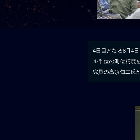
4日目となる8月4
ル単位の測位精度
究員の高須知二氏