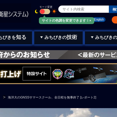
モード変更
みちびきメール
お問い合わせ
English
サイトの色調を変更できます！×
知る
技術
ちびきを
みちびきの
みちびき
海洋大のGNSSサマースクール、全日程を無事終了 [レポート2]