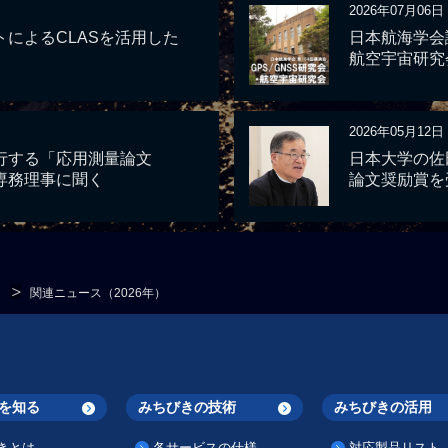
2026年07月06日
によるCLASを活用した
日本航海学会講
航空宇宙研究
2026年05月12日
行する「応用測量論文
日本大学の佐
専務理事に聞く
論文奨励賞を
関連ニュース（2026年）
を知る
みちびきの技術
みちびきの活用
きとは
各サービスの仕様
対応製品リスト