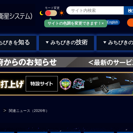
モード変更
みちびきメール
お問い合わせ
English
サイトの色調を変更できます！×
知る
技術
ちびきを
みちびきの
みちびき
関連ニュース（2026年）