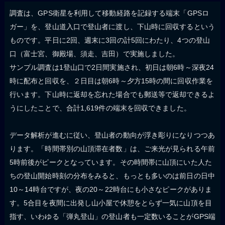
調査は、GPS衛星を利用して移動経路を記録する端末「GPSロ
ガー」を、登山道入口で登山者に渡し、下山時に回収するという
ものです。平日に2回、週末に3回の計5回にわたり、4つの登山
口（富士宮、御殿場、須走、吉田）で実施しました。
サンプル調査は1登山口で2日間実施され、初日は朝6時～深夜24
時に配布と回収を、２日目は朝6時～夕方15時の間に回収作業を
行います。下山時に返却を忘れた場合でも郵送等で返却できるよ
うにしたことで、合計1,619件の端末を回収できました。
データ解析が進むに従い、登山者の動向が浮き彫りになりつつあ
ります。「時間帯別の山頂滞在者数」は、ご来光が見られる午前
5時前後がピークとなっています。その時間帯に山頂にいた人た
ちの登山開始時刻の分布をみると、もっとも多いのは前日の日中
10～14時台ですが、夜の20～22時台にも小さなピークがありま
す。5合目を夜間に出発し山小屋で休憩をとらず一気に山頂を目
指す、いわゆる「弾丸登山」の登山者も一定数いることがGPS端