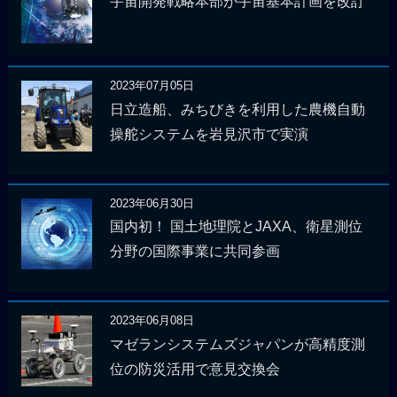
宇宙開発戦略本部が宇宙基本計画を改訂
2023年07月05日
日立造船、みちびきを利用した農機自動
操舵システムを岩見沢市で実演
2023年06月30日
国内初！ 国土地理院とJAXA、衛星測位
分野の国際事業に共同参画
2023年06月08日
マゼランシステムズジャパンが高精度測
位の防災活用で意見交換会