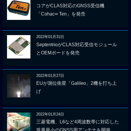
コアがCLAS対応のGNSS受信機
「Cohac∞ Ten」を発売
2022年01月31日
SeptentrioがCLAS対応受信モジュール
とOEMボードを発売
2022年01月27日
EUが測位衛星「Galileo」2機を打ち上
げ
2022年01月24日
三菱電機、L6など4周波数帯に対応した
世界最小のGNSS用アンテナを開発