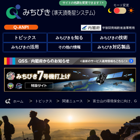
サイトの色調を変更できます！×
モード変更
Q-ANPI
トピックス
知る
技術
みちびきを
みちびきの
活用
対応製品
みちびきの
その他の情報
みちびき
トピックス
関連ニュース
富士山の環境保全に向け、GP
ホーム