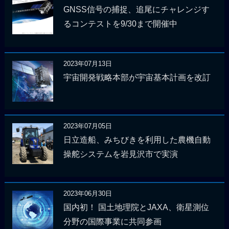
GNSS信号の捕捉、追尾にチャレンジす
るコンテストを9/30まで開催中
2023年07月13日
宇宙開発戦略本部が宇宙基本計画を改訂
2023年07月05日
日立造船、みちびきを利用した農機自動
操舵システムを岩見沢市で実演
2023年06月30日
国内初！ 国土地理院とJAXA、衛星測位
分野の国際事業に共同参画