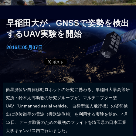
早稲田大が、GNSSで姿勢を検出
するUAV実験を開始
2016年05月07日
衛星測位や自律移動ロボットの研究に携わる、早稲田大学高等研
究所・鈴木太郎助教の研究グループが、マルチコプター型
UAV（Unmanned aerial vehicle、 自律型無人飛行機）の姿勢検
出に測位衛星の電波（搬送波位相）を利用する実験を始め、4月
12日、データ取得のための最初のフライトを埼玉県の日本工業
大学キャンパス内で行いました。