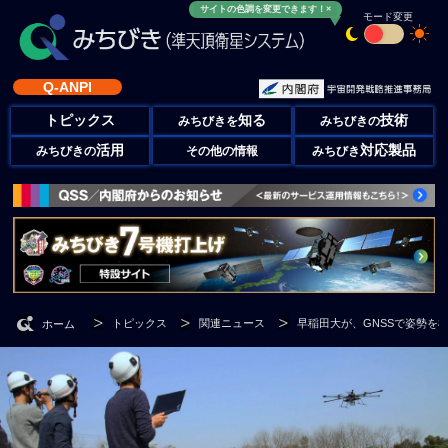
サイトの色調を変更できます！×
モード変更
Q-ANPI
トピックス
知る
技術
みちびきを
みちびきの
活用
対応製品
みちびきの
その他の情報
みちびき
トピックス
関連ニュース
早稲田大が、GNSSで姿勢を検
ホーム