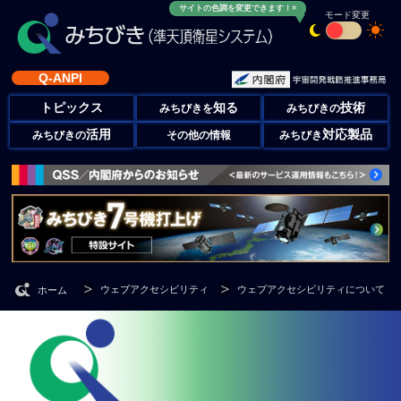
サイトの色調を変更できます！×
モード変更
Q-ANPI
トピックス
知る
技術
みちびきを
みちびきの
活用
対応製品
みちびきの
その他の情報
みちびき
ウェブアクセシビリティ
ウェブアクセシビリティについて
ホーム