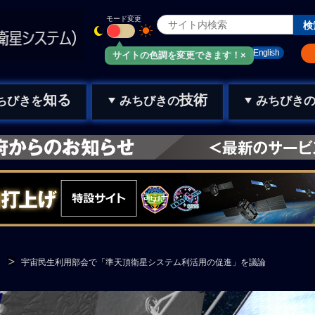
モード変更
みちびきメール
お問い合わせ
English
サイトの色調を変更できます！×
知る
技術
ちびきを
みちびきの
みちびき
宇宙民生利用部会で「準天頂衛星システム利活用の促進」を議論