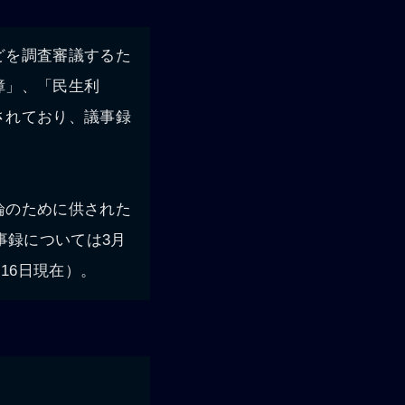
どを調査審議するた
障」、「民生利
されており、議事録
論のために供された
事録については3月
16日現在）。