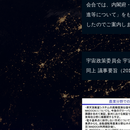
会合では、内閣府
進等について」を
したのでご案内し
宇宙政策委員会 宇宙
同上 議事要旨（20