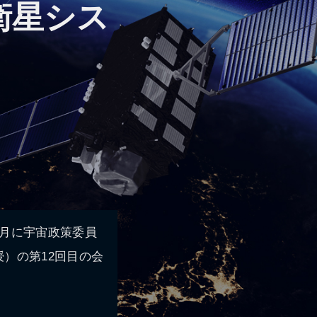
衛星シス
月に宇宙政策委員
）の第12回目の会