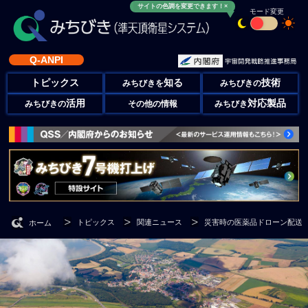
サイトの色調を変更できます！×
モード変更
Q-ANPI
トピックス
知る
技術
みちびきを
みちびきの
活用
対応製品
みちびきの
その他の情報
みちびき
トピックス
関連ニュース
災害時の医薬品ドローン配送
ホーム