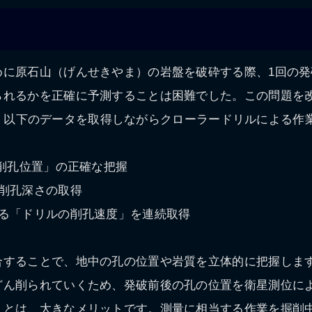
めに原石山（げんせきやま）の岩盤を破砕する際、1回の発
られるかを正確に予測することは困難でした。この問題を改
M」では、以下のデータを取得しながらクローラードリルによる
「削孔位置」の正確な把握
と削孔深さの取得
なる「ドリルの削孔速度」を連続取得
合することで、地中の孔の位置や岩質を立体的に把握しま
どん削られていくため、発破前後の孔の位置を衛星測位によ
ことは、大きなメリットです。測量に相当する作業を掘削