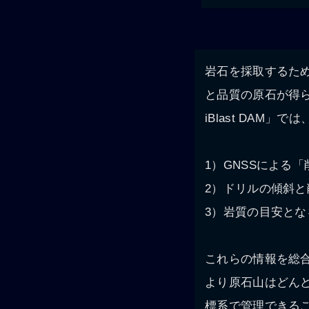
岩石を採取するた
と品質の原石が得
iBlast DA
1）GNSSによる
2）ドリルの傾斜
3）岩質の目安と
これらの情報を総
より原石山はどん
標系で管理できる