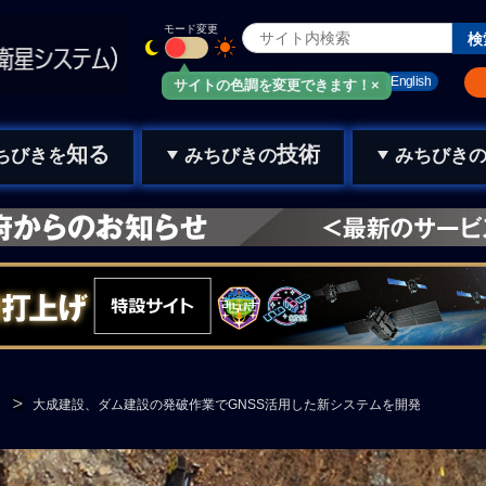
モード変更
みちびきメール
お問い合わせ
English
サイトの色調を変更できます！×
知る
技術
ちびきを
みちびきの
みちびき
大成建設、ダム建設の発破作業でGNSS活用した新システムを開発