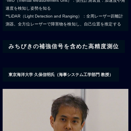
*IMU（Inertial Measurement Unit）：慣性計測装置：加速度や角
速度を検知し姿勢を知る
**LiDAR（Light Detection and Ranging）：全周レーザー距離計
測器。全方位レーザーで障害物を検知し、自己位置を推定する
みちびきの補強信号を含めた高精度測位
東京海洋大学 久保信明氏（海事システム工学部門 教授）