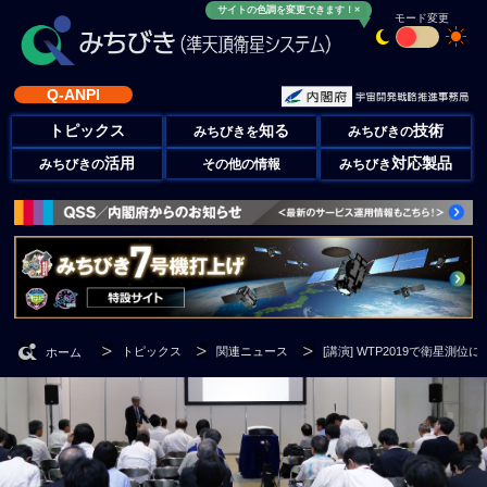
サイトの色調を変更できます！×
モード変更
Q-ANPI
トピックス
知る
技術
みちびきを
みちびきの
活用
対応製品
みちびきの
その他の情報
みちびき
トピックス
関連ニュース
[講演] WTP2019で衛星測
ホーム