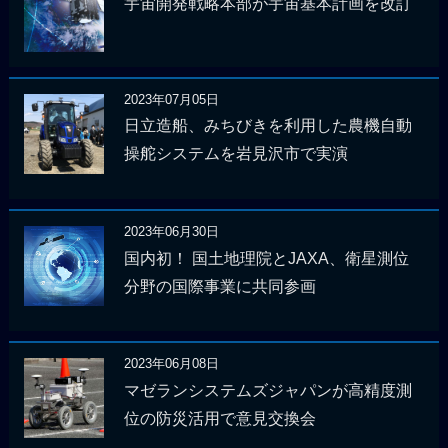
宇宙開発戦略本部が宇宙基本計画を改訂
2023年07月05日
日立造船、みちびきを利用した農機自動
操舵システムを岩見沢市で実演
2023年06月30日
国内初！ 国土地理院とJAXA、衛星測位
分野の国際事業に共同参画
2023年06月08日
マゼランシステムズジャパンが高精度測
位の防災活用で意見交換会