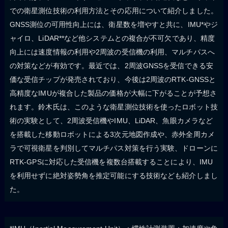
での衛星測位技術の利用方法とその応用について紹介しました。
GNSS測位の可用性向上には、衛星数を増やすと共に、IMU*やジ
ャイロ、LiDAR**など他システムとの複合が不可欠であり、精度
向上には速度情報の利用や2周波の受信機の利用、マルチパスへ
の対策などが有効です。最近では、2周波GNSSを受信できる安
価な受信チップが発売されており、今後は2周波のRTK-GNSSと
高精度なIMUが複合した製品の価格が大幅に下がることが予想さ
れます。鈴木氏は、このような衛星測位技術を使ったロボット技
術の実験として、2周波受信機やIMU、LiDAR、魚眼カメラなど
を搭載した移動ロボットによる3次元地図作成や、赤外全周カメ
ラで可視衛星を判別してマルチパス対策を行う実験、ドローンに
RTK-GPSに対応した受信機を複数台搭載することにより、IMU
を利用せずに絶対姿勢角を推定可能にする技術なども紹介しまし
た。