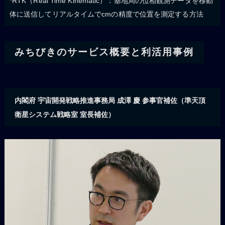
*RTK（Real Time Kinematic）：基地局の位相観測データを移動
体に送信してリアルタイムでcmの精度で位置を測定する方法
みちびきのサービス概要と利活用事例
内閣府 宇宙開発戦略推進事務局 成澤 慶 参事官補佐（準天頂
衛星システム戦略室 室長補佐）