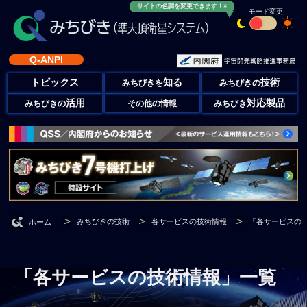
サイトの色調を変更できます！×
モード変更
Q-ANPI
トピックス
知る
技術
みちびきを
みちびきの
活用
対応製品
みちびきの
その他の情報
みちびき
みちびきの技術
各サービスの技術情報
「各サービスの
ホーム
「各サービスの技術情報」一覧