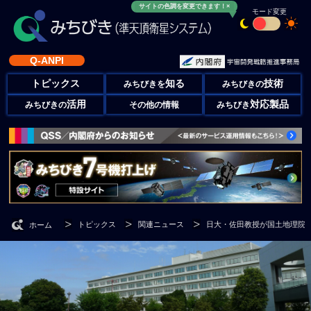
サイトの色調を変更できます！×
モード変更
Q-ANPI
トピックス
知る
技術
みちびきを
みちびきの
活用
対応製品
みちびきの
その他の情報
みちびき
トピックス
関連ニュース
日大・佐田教授が国土地理院
ホーム