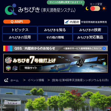
サイトの色調を変更できます！×
モード変更
Q-ANPI
トピックス
知る
技術
みちびきを
みちびきの
活用
対応製品
みちびきの
その他の情報
みちびき
イベント情報
[告知-1] 第4回準天頂衛星シンポジウムを11月
ホーム