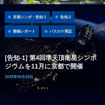
京都シンポ：告知-1
告知-2
開催レポート
バスロケ実証
[告知-1] 第4回準天頂衛星シンポ
ジウムを11月に京都で開催
2015年09月28日