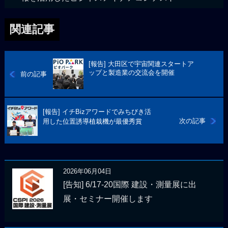
関連記事
[報告] 大田区で宇宙関連スタートア
ップと製造業の交流会を開催
前の記事
[報告] イチBizアワードでみちびき活
次の記事
用した位置誘導植栽機が最優秀賞
2026年06月04日
[告知] 6/17-20国際 建設・測量展に出
展・セミナー開催します