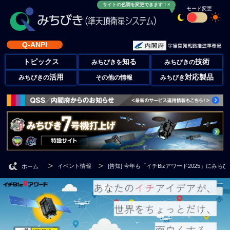
サイトの色調を変更できます！×
モード変更
Q-ANPI
トピックス
知る
技術
みちびきを
みちびきの
活用
対応製品
みちびきの
その他の情報
みちびき
イベント情報
[告知] 今年も「イチBizアワード2025」にみち
ホーム