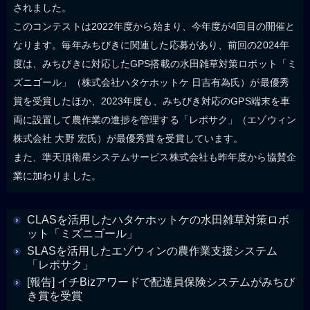
されました。
このコンテストは2022年度から始まり、今年度が4回目の開催と
なります。毎年みちびきに関連した応募があり、前回の2024年
度は、みちびきに対応したGPS搭載の水田雑草対策ロボット「ミ
ズニゴール」（株式会社ハタケホットケ 日吉有為氏）が最優秀
賞を受賞したほか、2023年度も、みちびき対応のGPS端末を車
両に設置して農作業の進捗を管理する「レポサク」（エゾウィン
株式会社 大野 宏氏）が最優秀賞を受賞しています。
また、準天頂衛星システムサービス株式会社も昨年度から協賛企
業に加わりました。
CLASを活用したハタケホットケの水田雑草対策ロボ
ット「ミズニゴール」
SLASを活用したエゾウィンの農作業支援システム
「レポサク」
[報告] イチBizアワードで配達員保険システムがみちび
き賞を受賞