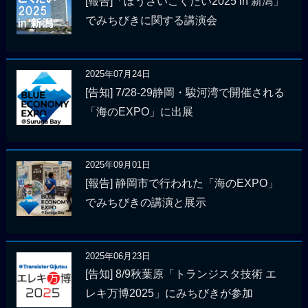
[報告]「ぼうさいこくたい2025 in 新潟」
でみちびきに関する講演会
2025年07月24日
[告知] 7/28-29静岡・駿河湾で開催される
「海のEXPO」に出展
2025年09月01日
[報告] 静岡市で行われた「海のEXPO」
でみちびきの講演と展示
2025年06月23日
[告知] 8/9秋葉原「トランジスタ技術 エ
レキ万博2025」にみちびきが参加