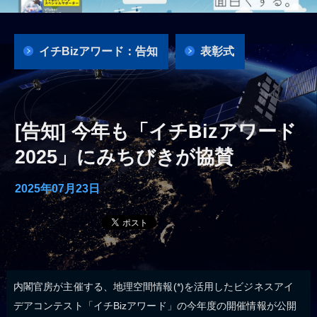
イチBizアワード：告知
表彰式
[告知] 今年も「イチBizアワード
2025」にみちびきが協賛
2025年07月23日
内閣官房が主催する、地理空間情報(*)を活用したビジネスアイ
デアコンテスト「イチBizアワード」の今年度の開催情報が公開