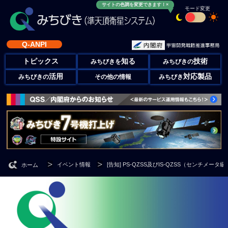
サイトの色調を変更できます！×
モード変更
Q-ANPI
トピックス
知る
技術
みちびきを
みちびきの
活用
対応製品
みちびきの
その他の情報
みちびき
イベント情報
[告知] PS-QZSS及びIS-QZSS（センチ
ホーム