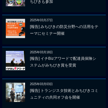
ちびきも参加
2025年03月27日
[報告] みちびきの防災分野への活用をテ
ーマにセミナー開催
2025年03月18日
[報告] イチBizアワードで配達員保険シ
ステムがみちびき賞を受賞
2025年03月03日
[報告] トランジスタ技術とみちびきコミ
ュニティの共同オフ会を開催