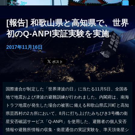
[報告] 和歌山県と高知県で、世界
初のQ-ANPI実証実験を実施
2017年11月16日
国際連合が制定した「世界津波の日」に当たる11月5日、全国各
地で地震および津波の避難訓練が行われました。内閣府は、南海
トラフ地震が発生した場合の被害に備える和歌山県広川町と高知
県芸西村の2カ所において、8月に打ち上げたみちびき3号機の衛
星安否確認サービス「Q-ANPI」を使用した、避難者の個人安否
情報や避難所情報の収集・衛星通信の実証実験を、準天頂衛星シ