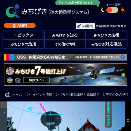
サイトの色調を変更できます！×
モード変更
Q-ANPI
トピックス
知る
技術
みちびきを
みちびきの
活用
対応製品
みちびきの
その他の情報
みちびき
イベント情報
[報告] 和歌山県と高知県で、世界初のQ-ANPI
ホーム