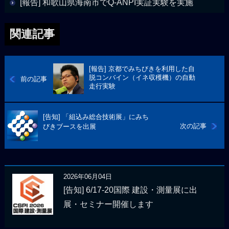
[報告] 和歌山県海南市でQ-ANPI実証実験を実施
関連記事
[報告] 京都でみちびきを利用した自
脱コンバイン（イネ収穫機）の自動
前の記事
走行実験
[告知] 「組込み総合技術展」にみち
次の記事
びきブースを出展
2026年06月04日
[告知] 6/17-20国際 建設・測量展に出
展・セミナー開催します