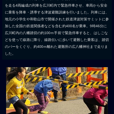
を走る4両編成の列車を広川町内で緊急停車させ、車両から安全
に乗客を降車・誘導する津波避難訓練を行いました。列車には、
地元の小学生や和歌山市で開催された鉄道津波対策サミットに参
加した全国の鉄道関係者などを含む約400名が乗車。9時46分に
広川町内の八幡踏切の約100ｍ手前で緊急停車すると、はしごな
どを使って線路に降り、線路伝いに歩いて避難した乗客は、踏切
のバーをくぐり、約400ｍ離れた避難所の広八幡神社まで走りま
した。