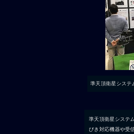
準天頂衛星システ
準天頂衛星システ
びき対応機器や受