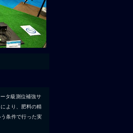
メータ級測位補強サ
ことにより、肥料の精
いう条件で行った実