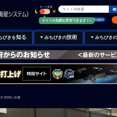
モード変更
みちびきメール
お問い合わせ
English
サイトの色調を変更できます！×
知る
技術
ちびきを
みちびきの
みちびき
TEX 2020に出展