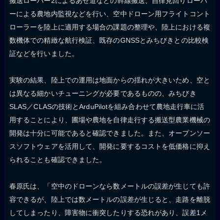
搬送ローバー2によるあぜ道などの幹線搬送、自律見回りローバ
ーによる農地内監視などを行い、空中ドローン用フライトコント
ローラーを陸上に適用する場合の課題の整理や、陸上における複
数機体での精緻な航行検証、既存のGNSSとみちびきとの比較検
証などを行いました。
実験の結果、陸上での運用は地面からの揺れが大きいため、空と
は異なる細かいチューニングが必要であるものの、みちびき
SLAS／CLASの技術とArduPilotを組み合わせて農地走行車に活
用することにより、圃場や農地を自律走行する搬送型農業機械の
開発は十分に可能であると確認できました。また、オープンソー
スソフトウェアを活用して、開発に要するコストを低価格に抑え
られることも確認できました。
春原氏は、「空中のドローンなら数メートルの誤差が生じても許
容できるが、陸上では数メートルの誤差が生じると、走路を離脱
してしまったり、障害物に衝突したりする恐れがあり、誤差1メ