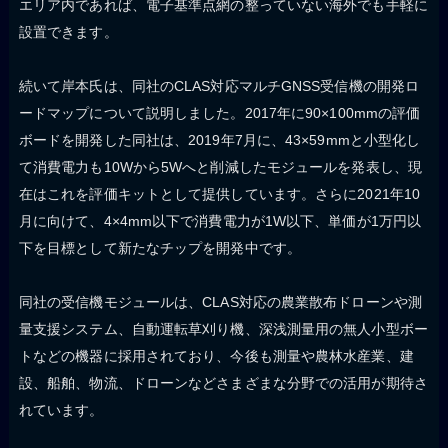
エリア内であれば、電子基準点網の整っていない海外でも手軽に
設置できます。
続いて岸本氏は、同社のCLAS対応マルチGNSS受信機の開発ロ
ードマップについて説明しました。2017年に90×100mmの評価
ボードを開発した同社は、2019年7月に、43×59mmと小型化し
て消費電力も10Wから5Wへと削減したモジュールを発表し、現
在はこれを評価キットとして提供しています。さらに2021年10
月に向けて、4×4mm以下で消費電力が1W以下、単価が1万円以
下を目標として新たなチップを開発中です。
同社の受信機モジュールは、CLAS対応の農業散布ドローンや測
量支援システム、自動運転草刈り機、深浅測量用の無人小型ボー
トなどの機器に採用されており、今後も測量や農林水産業、建
設、船舶、物流、ドローンなどさまざまな分野での活用が期待さ
れています。