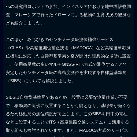
への研究用ロボットの参加、インドネシアにおける地中埋設物調
査、マレーシアで行ったドローンによる植物の生育状況の観測な
ども紹介しました。
このほか、みちびきのセンチメータ級測位補強サービス
（CLAS）や高精度測位補正技術（MADOCA）など高精度単独測
位機能に対応した自律型基準局を空が開けた理想的な場所に設置
し、使用衛星数の多いマルチGNSS-RTK方式で測位することで
安定したセンチメータ級の高精度測位を実現する自律型基準局
（SIBS）についても解説しました。
SIBSは自律型基準局であるため、設置に必要な測量作業が不要
で、移動局の近傍に設置することが可能となり、基線長が短くな
るため移動局の測位精度が向上します。このSIBSを街中の電柱
などに設置することでITS（高度道路交通システム）に活用する
取り組みも検討されています。また、MADOCA方式のサービス