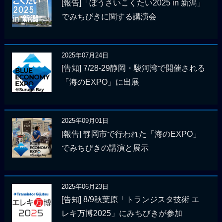
[報告]「ぼうさいこくたい2025 in 新潟」
でみちびきに関する講演会
2025年07月24日
[告知] 7/28-29静岡・駿河湾で開催される
「海のEXPO」に出展
2025年09月01日
[報告] 静岡市で行われた「海のEXPO」
でみちびきの講演と展示
2025年06月23日
[告知] 8/9秋葉原「トランジスタ技術 エ
レキ万博2025」にみちびきが参加