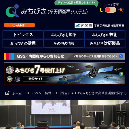
サイトの色調を変更できます！×
モード変更
Q-ANPI
トピックス
知る
技術
みちびきを
みちびきの
活用
対応製品
みちびきの
その他の情報
みちびき
イベント情報
[報告] SATEXでみちびきの高精度測位に関す
ホーム