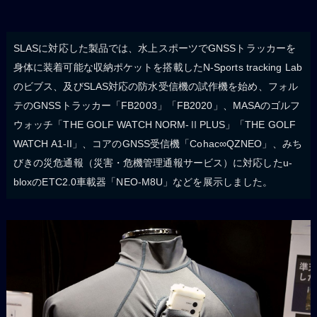
SLASに対応した製品では、水上スポーツでGNSSトラッカーを
身体に装着可能な収納ポケットを搭載したN-Sports tracking Lab
のビブス、及びSLAS対応の防水受信機の試作機を始め、フォル
テのGNSSトラッカー「FB2003」「FB2020」、MASAのゴルフ
ウォッチ「THE GOLF WATCH NORM-ⅡPLUS」「THE GOLF
WATCH A1-II」、コアのGNSS受信機「Cohac∞QZNEO」、みち
びきの災危通報（災害・危機管理通報サービス）に対応したu-
bloxのETC2.0車載器「NEO-M8U」などを展示しました。