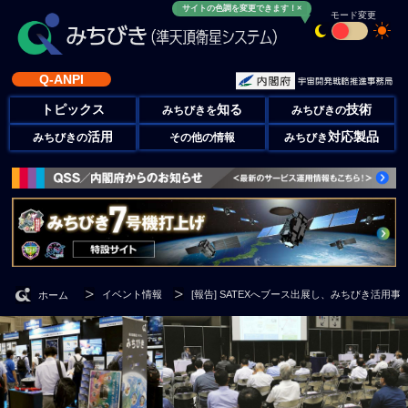
サイトの色調を変更できます！×
モード変更
Q-ANPI
トピックス
知る
技術
みちびきを
みちびきの
活用
対応製品
みちびきの
その他の情報
みちびき
イベント情報
[報告] SATEXへブース出展し、みちびき活用
ホーム