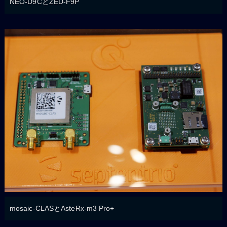
NEO-D9CとZED-F9P
mosaic-CLASとAsteRx-m3 Pro+