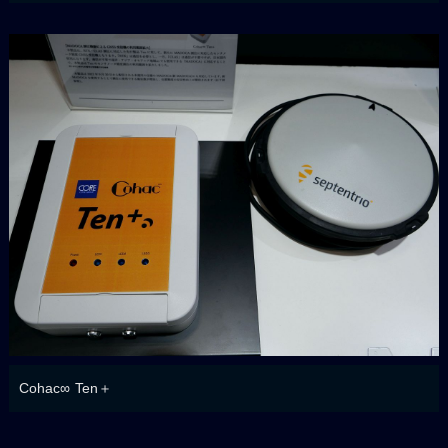
Cohac∞ Ten＋