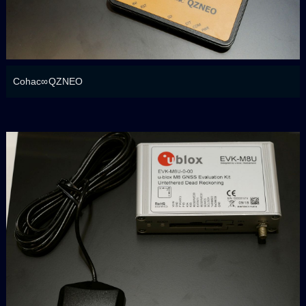
Cohac∞QZNEO