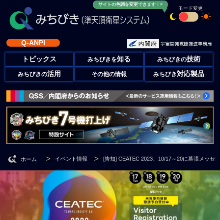
サイトの色調を変更できます！×
モード変更
Q-ANPI
トピックス
知る
技術
みちびきを
みちびきの
活用
対応製品
みちびきの
その他の情報
みちびき
イベント情報
[告知] CEATEC 2023、10/17～20に幕張メッセ
ホーム