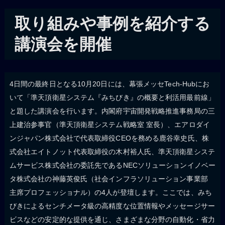
取り組みや事例を紹介する
講演会を開催
4日間の最終日となる10月20日には、幕張メッセTech-Hubにお
いて「準天頂衛星システム『みちびき』の概要と利活用最前線」
と題した講演会を行います。内閣府宇宙開発戦略推進事務局の三
上建治参事官（準天頂衛星システム戦略室 室長）、エアロダイ
ンジャパン株式会社で代表取締役CEOを務める鹿谷幸史氏、株
式会社エイトノット代表取締役の木村裕人氏、準天頂衛星システ
ムサービス株式会社の委託先であるNECソリューションイノベー
タ株式会社の神藤英俊氏（社会インフラソリューション事業部
主席プロフェッショナル）の4人が登壇します。ここでは、みち
びきによるセンチメータ級の高精度な位置情報やメッセージサー
ビスなどの安定的な提供を通じ、さまざまな分野の自動化・省力