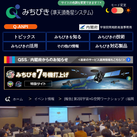
サイトの色調を変更できます！×
モード変更
Q-ANPI
トピックス
知る
技術
みちびきを
みちびきの
活用
対応製品
みちびきの
その他の情報
みちびき
イベント情報
[報告] 第2回宇宙×G空間ワークショップ（福岡
ホーム