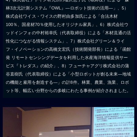
林3次元計測システム『OWL』—ロボット技術の活用—」、5）
株式会社ワイス・ワイスの野村由多加氏による「合法木材
100％、国産材70％使用したオリジナル家具」、6）株式会社ウ
ッドインフォの中村裕幸氏（代表取締役）による「木材流通の活
性化につながる情報システム」、7）株式会社グリーン＆ライ
フ・イノベーションの高橋文宏氏（技術開発部長）による「函館
発 リモートセンシングデータを利用した水産海洋情報提供サー
ビス『トレダス』の紹介」、8）フューチャアグリ株式会社の蒲
谷直樹氏（代表取締役）による「小型ロボットが創る未来—地域
の機能と雇用を創造する—」の計8件。林業、農業、漁業、ロボ
ット等、幅広い分野からの多岐にわたる事例が紹介されました。