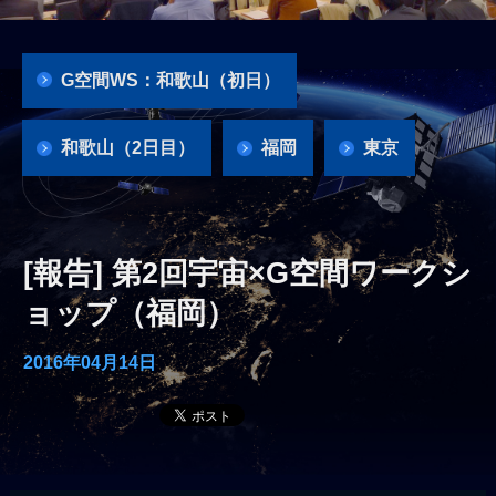
G空間WS：和歌山（初日）
和歌山（2日目）
福岡
東京
[報告] 第2回宇宙×G空間ワークシ
ョップ（福岡）
2016年04月14日