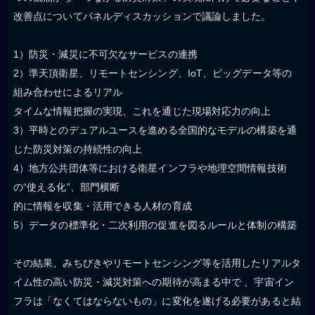
改善点についてパネルディスカッションで議論しました。
1）防災・減災に不可欠なサービスの連携
2）準天頂衛星、リモートセンシング、IoT、ビッグデータ等の
組み合わせによるリアル
タイムな情報把握の実現、これを通じた現場対応力の向上
3）平時とのデュアルユースを進める全国的なモデルの構築を通
じた防災対策の持続性の向上
4）地方公共団体等における衛星インフラや地理空間情報技術
の“使える化”、部門横断
的に情報を収集・活用できる人材の育成
5）データの標準化・二次利用の促進を図るルールと体制の構築
その結果、みちびきやリモートセンシング等を活用したリアルタ
イム性の高い防災・減災対策への期待が高まる中で 、宇宙イン
フラは「なくてはならないもの」に変化を遂げる必要があると結