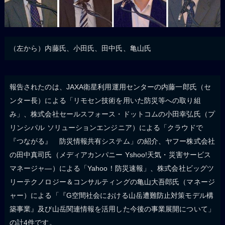
（左から）内藤氏、小田氏、田中氏、亀山氏
報告されたのは、JAXA衛星利用運用センターの内藤一郎氏（セ
ンター長）による「リモセン技術を用いた防災等への取り組
み」、株式会社セールスフォース・ドットコムの小田幸弘氏（プ
リンシパル ソリューションエンジニア）による「クラウドで
『つながる』 防災情報共有システム」の紹介、ヤフー株式会社
の田中真司氏（メディアカンパニー Yshoo!天気・災害サービス
マネージャ—）による「Yahoo！防災速報」、株式会社ビッグツ
リーテクノロジー＆コンサルティングの亀山大吾郎氏（マネージ
ャー）による「『G空間社会における山岳遭難防止対策モデル構
築事業』及び山岳関連情報を活用した今後の事業展開について」
の計4件です。