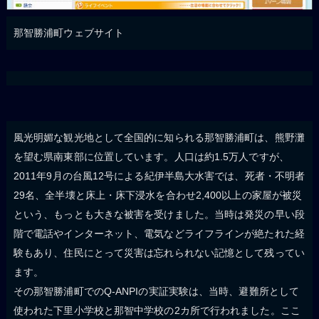
那智勝浦町ウェブサイト
風光明媚な観光地として全国的に知られる那智勝浦町は、熊野灘
を望む県南東部に位置しています。人口は約1.5万人ですが、
2011年9月の台風12号による紀伊半島大水害では、死者・不明者
29名、全半壊と床上・床下浸水を合わせ2,400以上の家屋が被災
という、もっとも大きな被害を受けました。当時は発災の早い段
階で電話やインターネット、電気などライフラインが絶たれた経
験もあり、住民にとって災害は忘れられない記憶として残ってい
ます。
その那智勝浦町でのQ-ANPIの実証実験は、当時、避難所として
使われた下里小学校と那智中学校の2カ所で行われました。ここ