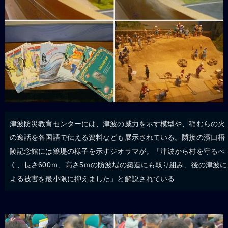
津波防災教育センターには、津波の威力を示す模型や、稲むらの火
の逸話を各国語で伝える資料なども展示されている。隣接の濱口梧
陵記念館には築堤の様子を示すジオラマが。「津波から村を守るべ
く、長さ600ｍ、高さ5ｍの防波堤の築造にも取り組み、後の津波に
よる被害を最小限に抑えました」と解説されている