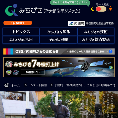
サイトの色調を変更できます！×
モード変更
Q-ANPI
トピックス
知る
技術
みちびきを
みちびきの
活用
対応製品
みちびきの
その他の情報
みちびき
イベント情報
[報告] 「世界津波の日」に合わせ和歌山県でQ-A
ホーム