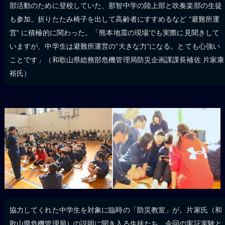
部活動のために登校していた、那智中学の陸上部と吹奏楽部の生徒
も参加。折りたたみ椅子を出して高齢者にすすめるなど “避難所運
営” に積極的に関わった。「熊本地震の現場でも実際に見聞きして
いますが、中学生は避難所運営の“大きな力”になる。とても心強い
ことです」（和歌山県総務部危機管理局防災企画課課長補佐 片家康
裕氏）
協力してくれた中学生を対象に臨時の「防災教室」が。片家氏（和
歌山県危機管理局）の説明に聞き入る生徒たち。今回の実証実験と