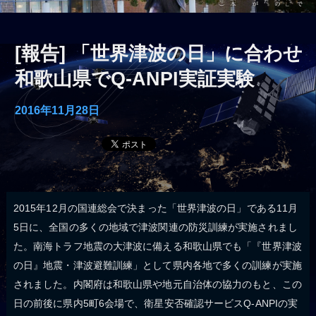
[報告] 「世界津波の日」に合わせ
和歌山県でQ-ANPI実証実験
2016年11月28日
2015年12月の国連総会で決まった「世界津波の日」である11月
5日に、全国の多くの地域で津波関連の防災訓練が実施されまし
た。南海トラフ地震の大津波に備える和歌山県でも「『世界津波
の日』地震・津波避難訓練」として県内各地で多くの訓練が実施
されました。内閣府は和歌山県や地元自治体の協力のもと、この
日の前後に県内5町6会場で、衛星安否確認サービスQ-ANPIの実