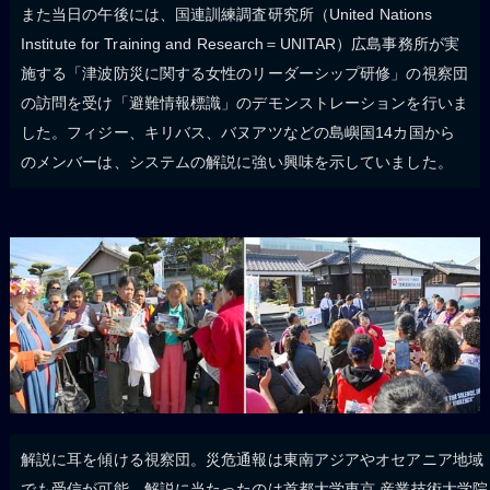
また当日の午後には、国連訓練調査研究所（United Nations
Institute for Training and Research＝UNITAR）広島事務所が実
施する「津波防災に関する女性のリーダーシップ研修」の視察団
の訪問を受け「避難情報標識」のデモンストレーションを行いま
した。フィジー、キリバス、バヌアツなどの島嶼国14カ国から
のメンバーは、システムの解説に強い興味を示していました。
解説に耳を傾ける視察団。災危通報は東南アジアやオセアニア地域
でも受信が可能。解説に当たったのは首都大学東京 産業技術大学院