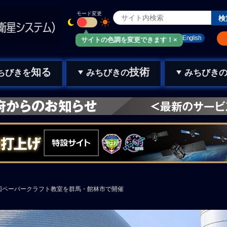
モード変更
みちびきメール
お問い合わせ
English
サイトの色調を変更できます！×
知る
技術
ちびきを
みちびきの
みちびき
第2回ペーパークラフト教室を群馬・館林市で開催