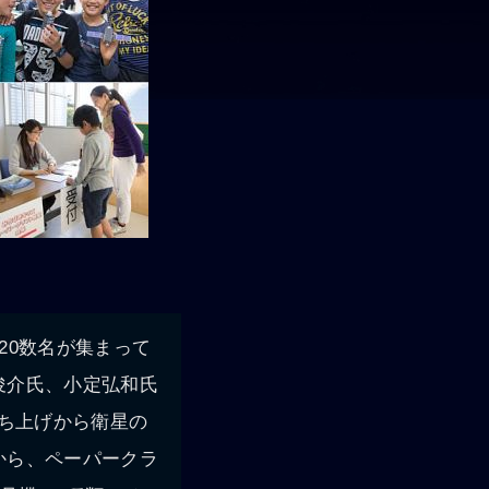
20数名が集まって
俊介氏、小定弘和氏
打ち上げから衛星の
から、ペーパークラ