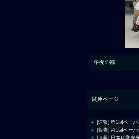
午後の部
関連ページ
[速報] 第1回ペ
[報告] 第1回ペ
[速報] 日本科学