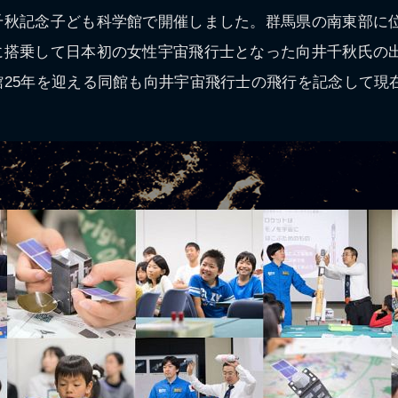
千秋記念子ども科学館で開催しました。群馬県の南東部に
に搭乗して日本初の女性宇宙飛行士となった向井千秋氏の
館25年を迎える同館も向井宇宙飛行士の飛行を記念して現