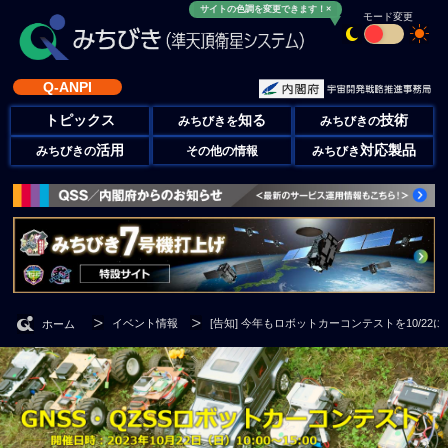
サイトの色調を変更できます！×
モード変更
Q-ANPI
トピックス
知る
技術
みちびきを
みちびきの
活用
対応製品
みちびきの
その他の情報
みちびき
イベント情報
[告知] 今年もロボットカーコンテストを10/22に
ホーム