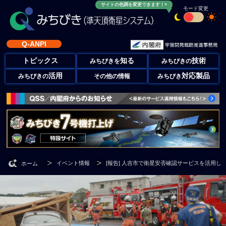
サイトの色調を変更できます！×
モード変更
Q-ANPI
トピックス
知る
技術
みちびきを
みちびきの
活用
対応製品
みちびきの
その他の情報
みちびき
イベント情報
[報告] 人吉市で衛星安否確認サービスを活用し
ホーム