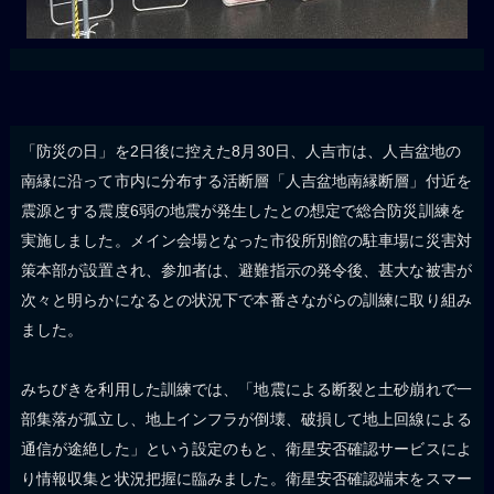
「防災の日」を2日後に控えた8月30日、人吉市は、人吉盆地の
南縁に沿って市内に分布する活断層「人吉盆地南縁断層」付近を
震源とする震度6弱の地震が発生したとの想定で総合防災訓練を
実施しました。メイン会場となった市役所別館の駐車場に災害対
策本部が設置され、参加者は、避難指示の発令後、甚大な被害が
次々と明らかになるとの状況下で本番さながらの訓練に取り組み
ました。
みちびきを利用した訓練では、「地震による断裂と土砂崩れで一
部集落が孤立し、地上インフラが倒壊、破損して地上回線による
通信が途絶した」という設定のもと、衛星安否確認サービスによ
り情報収集と状況把握に臨みました。衛星安否確認端末をスマー