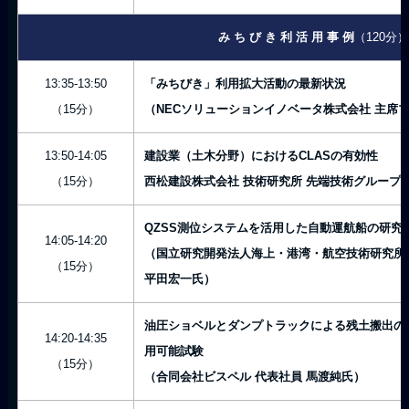
み ち び き 利 活 用 事 例
（120分
13:35-13:50
「みちびき」利用拡大活動の最新状況
（15分）
（NECソリューションイノベータ株式会社 主席
13:50-14:05
建設業（土木分野）におけるCLASの有効性
（15分）
西松建設株式会社 技術研究所 先端技術グループ 
QZSS測位システムを活用した自動運航船の研究
14:05-14:20
（国立研究開発法人海上・港湾・航空技術研究所 
（15分）
平田宏一氏）
油圧ショベルとダンプトラックによる残土搬出の
14:20-14:35
用可能試験
（15分）
（合同会社ビスペル 代表社員 馬渡純氏）