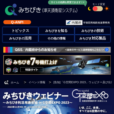
サイトの色調を変更できます！×
モード変更
Q-ANPI
トピックス
知る
技術
みちびきを
みちびきの
活用
対応製品
みちびきの
その他の情報
みちびき
イベント情報
[告知]「G空間EXPO 2023」ウェビナー及び出
ホーム