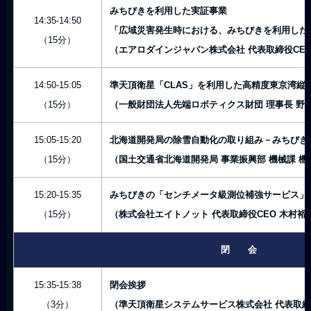
みちびきを利用した実証事業
14:35-14:50
「広域災害発生時における、みちびきを利用した
（15分）
（エアロダインジャパン株式会社 代表取締役CEO
14:50-15:05
準天頂衛星「CLAS」を利用した高精度東京湾縦
（15分）
（一般財団法人先端ロボティクス財団 理事長 野
15:05-15:20
北海道開発局の除雪自動化の取り組み－みちびき
（15分）
（国土交通省北海道開発局 事業振興部 機械課 機
15:20-15:35
みちびきの「センチメータ級測位補強サービス」
（15分）
（株式会社エイトノット 代表取締役CEO 木村裕
閉 会
15:35-15:38
閉会挨拶
（3分）
（準天頂衛星システムサービス株式会社 代表取締