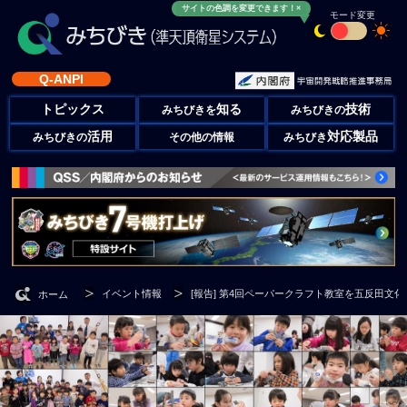
サイトの色調を変更できます！×
モード変更
Q-ANPI
トピックス
知る
技術
みちびきを
みちびきの
活用
対応製品
みちびきの
その他の情報
みちびき
イベント情報
[報告] 第4回ペーパークラフト教室を五反田文
ホーム