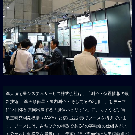
準天頂衛星システムサービス株式会社は、「測位・位置情報の最
新技術 ～準天頂衛星・屋内測位・そしてその利用～」をテーマ
に18団体が共同出展する「測位パビリオン」に、ちょうど宇宙
航空研究開発機構（JAXA）と横に並ぶ形でブースを構えていま
す。ブースには、みちびきの特徴である8の字軌道の仕組みがよ
く分かる軌道模型を展示して、天頂に近い高仰角の準天頂軌道が