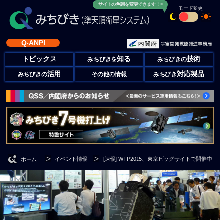
サイトの色調を変更できます！×
モード変更
Q-ANPI
トピックス
知る
技術
みちびきを
みちびきの
活用
対応製品
みちびきの
その他の情報
みちびき
イベント情報
[速報] WTP2015、東京ビッグサイトで開催中
ホーム