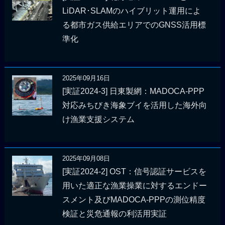
LiDAR･SLAMのハイブリット運用によ
る都市ガス供給エリアでのGNSS活用標
準化
2025年09月16日
[実証2024-3] 日東製網：MADOCA-PPP
対応みちびき海象ブイを活用した海外向
け漁業支援システム
2025年09月08日
[実証2024-2] OST：信号認証サービスを
用いた適正な漁業操業に対するエンドー
スメント及びMADOCA-PPPの測位精度
検証と災危通報の利活用実証