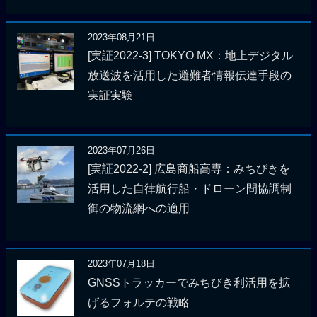
2023年08月21日
[実証2022-3] TOKYO MX：地上デジタル
放送波を活用した避難者情報伝達手段の
実証実験
2023年07月26日
[実証2022-2] 広島商船高専：みちびきを
活用した自律航行船・ドローン間協調制
御の物流網への適用
2023年07月18日
GNSSトラッカーでみちびき利活用を拡
げるフォルテの戦略