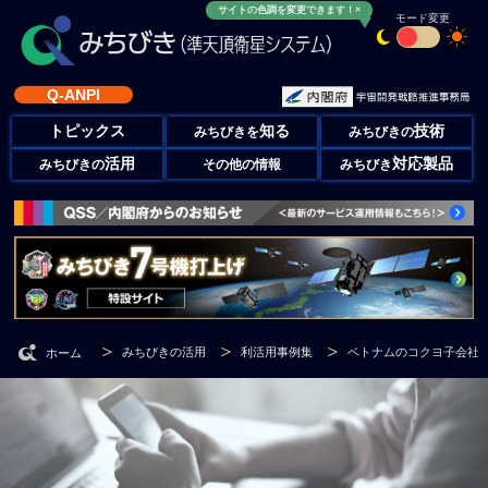
サイトの色調を変更できます！×
モード変更
Q-ANPI
トピックス
知る
技術
みちびきを
みちびきの
活用
対応製品
みちびきの
その他の情報
みちびき
みちびきの活用
利活用事例集
ベトナムのコクヨ子会社が
ホーム