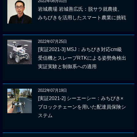
2022年08月01日
岩城農場 岩城善広氏：脱サラ就農後、
みちびきを活用したスマート農業に挑戦
2022年07月25日
[実証2021-3] MSJ：みちびき対応cm級
受信機とスレーブRTKによる姿勢角検出
実証実験と制御系への適用
2022年07月19日
[実証2021-2] シーエーシー：みちびき×
ブロックチェーンを用いた配達員保険シ
ステム