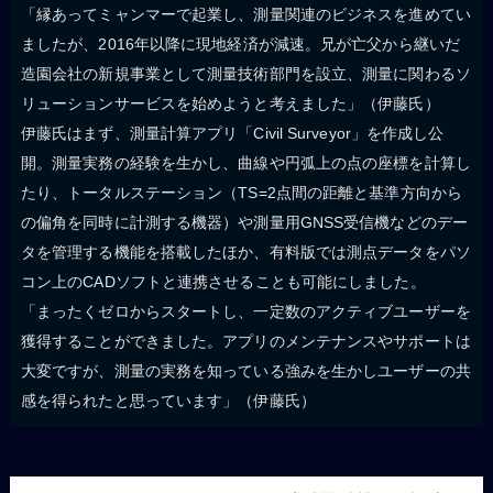
「縁あってミャンマーで起業し、測量関連のビジネスを進めてい
ましたが、2016年以降に現地経済が減速。兄が亡父から継いだ
造園会社の新規事業として測量技術部門を設立、測量に関わるソ
リューションサービスを始めようと考えました」（伊藤氏）
伊藤氏はまず、測量計算アプリ「Civil Surveyor」を作成し公
開。測量実務の経験を生かし、曲線や円弧上の点の座標を計算し
たり、トータルステーション（TS=2点間の距離と基準方向から
の偏角を同時に計測する機器）や測量用GNSS受信機などのデー
タを管理する機能を搭載したほか、有料版では測点データをパソ
コン上のCADソフトと連携させることも可能にしました。
「まったくゼロからスタートし、一定数のアクティブユーザーを
獲得することができました。アプリのメンテナンスやサポートは
大変ですが、測量の実務を知っている強みを生かしユーザーの共
感を得られたと思っています」（伊藤氏）