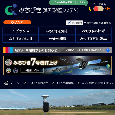
サイトの色調を変更できます！×
モード変更
Q-ANPI
トピックス
知る
技術
みちびきを
みちびきの
活用
対応製品
みちびきの
その他の情報
みちびき
みちびきの活用
利活用事例集
CLAS活用の測量支援システム「
ホーム