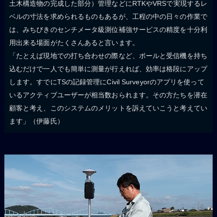
土木構造物の完成した部分）管理などにRTKやVRSで実現するレ
ベルの寸法を求められるものもあるが、工程の中の日々の作業で
は、みちびきのセンチメータ級測位補強サービスの精度を十分利
用出来る場面がたくさんあると言います。
「たとえば現地での打ち合わせの際など、ポールと受信機を持ち
込むだけで一人でも簡単に測量が行えれば、効率は格段にアップ
します。すでにTSの記録管理にCivil Surveyorのアプリを使って
いるアクティブユーザーが相当数おられます。その方たちを潜在
顧客と考え、このシステムのメリットを訴えていこうと考えてい
ます」（伊藤氏）