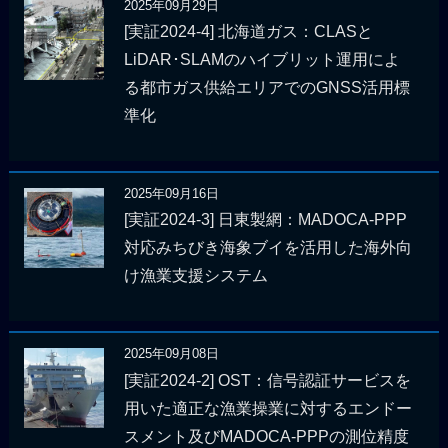
2025年09月29日
[実証2024-4] 北海道ガス：CLASと
LiDAR･SLAMのハイブリット運用によ
る都市ガス供給エリアでのGNSS活用標
準化
2025年09月16日
[実証2024-3] 日東製網：MADOCA-PPP
対応みちびき海象ブイを活用した海外向
け漁業支援システム
2025年09月08日
[実証2024-2] OST：信号認証サービスを
用いた適正な漁業操業に対するエンドー
スメント及びMADOCA-PPPの測位精度